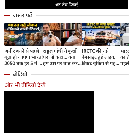
जरूर पढ़ें
अमीर बनने से पहले
राहुल गांधी ने कुत्तों
IRCTC की नई
भारत म
बूढ़ा हो जाएगा भारत!
पर जो कहा... क्या
वेबसाइट हुई लाइव,
का क्रे
2050 तक हर 5 में 1
हम उस पर बात कर
टिकट बुकिंग से पहले
पहले जा
भारतीय होगा 60
सकते हैं?
करना होगा ये जरूरी
वाहनों 
वीडियो
साल से ज्यादा उम्र का
काम, जानें पूरा
और इन
तरीका
और भी वीडियो देखें