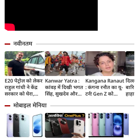
नवीनतम
E20 पेट्रोल को लेकर
Kanwar Yatra :
Kangana Ranaut
दिल्ली
राहुल गांधी ने केंद्र
कांवड़ में दिखी भगत
: कंगना रनौत का यू-
बारिश 
सरकार को घेरा,
सिंह, सुखदेव और
टर्न! Gen Z को
हाहाका
कहा- बहुत बड़ा मुद्दा,
राजगुरु की
बताया भारत की
में जलभ
मोबाइल मेनिया
लोगों की गाड़ियां हो
अमरगाथा,
'सबसे बड़ी ताकत',
जाम में
रहीं खराब, BJP ने
शिवभक्तों ने अनोखे
कुछ दिन पहले
सड़कों
बताया खराब
अंदाज में दी
प्रदर्शनकारियों को
तक पा
पटकथा
श्रद्धांजलि
कहा था 'जेनरेशन
गटर'