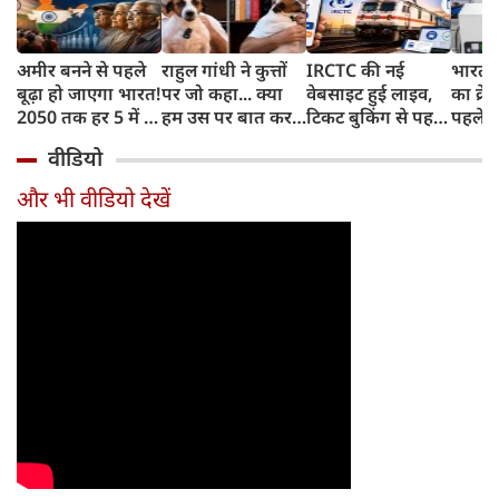
अमीर बनने से पहले
राहुल गांधी ने कुत्तों
IRCTC की नई
भारत म
बूढ़ा हो जाएगा भारत!
पर जो कहा... क्या
वेबसाइट हुई लाइव,
का क्रे
2050 तक हर 5 में 1
हम उस पर बात कर
टिकट बुकिंग से पहले
पहले जा
भारतीय होगा 60
सकते हैं?
करना होगा ये जरूरी
वाहनों 
वीडियो
साल से ज्यादा उम्र का
काम, जानें पूरा
और इन
तरीका
और भी वीडियो देखें