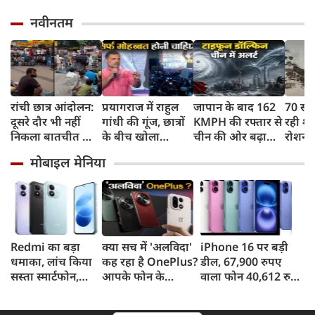
नवीनतम
रांची छात्र आंदोलन:
प्रयागराज में राहुल
जापान के बाद 162
70 सा
दूसरे दौर भी नहीं
गांधी की गूंज, छात्रों
KMPH की रफ्तार से
रही शह
निकला बातचीत का
के बीच खोला
चीन की ओर बढ़ा
रोशन स
कोई नतीजा, MLA
रोजगार के '5 बंद
टाइफून डॉल्फिन, चीन
फिर C
मोबाइल मेनिया
जयराम महतो ने
दरवाजों' का सच
में अलर्ट, बंदरगाह,
मिटा द
किया अनशन का
स्कूल बंद, उड़ानें रद्द
पीढ़ियो
ऐलान
Redmi का बड़ा
क्या सच में 'अलविदा'
iPhone 16 पर बड़ी
धमाका, लांच किया
कह रहा है OnePlus?
डील, 67,900 रुपए
सस्ता स्मार्टफोन,
आपके फोन के
वाला फोन 40,612 रुपए
8,000mAh बैटरी
अपडेट्स और वारंटी पर
में खरीदने का मौका, ऐसे
और 50MP कैमरा
आया बड़ा अपडेट
मिलेगा डिस्काउंट