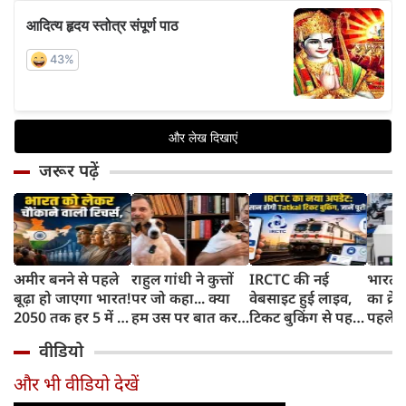
जरूर पढ़ें
अमीर बनने से पहले
राहुल गांधी ने कुत्तों
IRCTC की नई
भारत म
बूढ़ा हो जाएगा भारत!
पर जो कहा... क्या
वेबसाइट हुई लाइव,
का क्रे
2050 तक हर 5 में 1
हम उस पर बात कर
टिकट बुकिंग से पहले
पहले जा
भारतीय होगा 60
सकते हैं?
करना होगा ये जरूरी
वाहनों 
वीडियो
साल से ज्यादा उम्र का
काम, जानें पूरा
और इन
तरीका
और भी वीडियो देखें