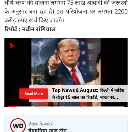
चौथे चरण की योजना लगभग 75 लाख आबादी की जरूरतों
के अनुसार बना रहा है। इस परियोजना पर लगभग 2200
करोड़ रुपए खर्च किए जाएंगे।
रिपोर्ट : नवीन रांगियाल
Top News 8 August: दिल्ली में बारिश
Read More
ने तोड़ा 15 साल का रिकॉर्ड, भारत पर
100% टैरिफ का खतरा; Gen Z पर कंगना
का यू-टर्न
लेखक के बारे में
वेबदुनिया न्यूज़ टीम