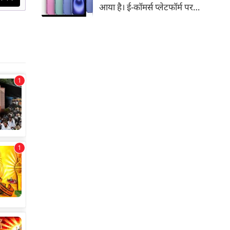
आया है। ई-कॉमर्स प्लेटफॉर्म पर
iPhone 16 के 128GB मॉडल की
कीमत सीधे डिस्काउंट के बाद
67,900 रुपए हो गई है। वहीं, अगर
ग्राहक एक्सचेंज ऑफर और चुनिंदा
बैंक कार्ड के डिस्काउंट का फायदा
उठाते हैं, तो इस फोन को प्रभावी तौर
पर सिर्फ 40,612 रुप में खरीदा जा
सकता है।