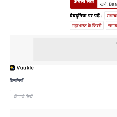
अगला लेख
खर्च, Baa
वेबदुनिया पर पढ़ें :
समाच
महाभारत के किस्से
रामा