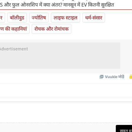
S और फुल ओनरशिप में क्या अंतर? मानसून में EV कितनी सुरक्षित
ार
बॉलीवुड
ज्योतिष
लाइफ स्‍टाइल
धर्म-संसार
यण की कहानियां
रोचक और रोमांचक