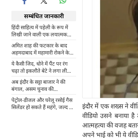
सम्बंधित जानकारी
हिंदी साहित्य में पहेली के रूप में
लिखी जाने वाली एक लयात्मक
कविता: कह मुकरियां
अमित शाह की फटकार के बाद
अहमदाबाद में महामारी रोकने के
लिए AMC का मास्टर प्लान: जानें
ये कैसी जिद, धोने में पैंट पर रंग
पानी की शिकायतों के लिए क्या
चढ़ा तो इकलौते बेटे ने लगा ली
बदला?
फांसी
अब इंदौर के सट्टा बाजार ने की
बंगाल, असम चुनाव की
भविष्यवाणी, जान लीजिए किसकी
पेट्रोल-डीजल और घरेलू रसोई गैस
बन रही है सरकार?
इंदौर में एक शख्‍स ने व
सिलेंडर हो सकते हैं महंगे, जल्द हो
सकता है ऐलान
वीडियो उसने बनाया है
आत्‍महत्‍या की वजह बताय
अपने भाई को भी ये वीडि