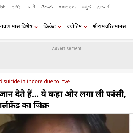
ish
தமிழ்
मराठी
తెలుగు
മലയാളം
ಕನ್ನಡ
ગુજરાતી
श्रावण मास विशेष
क्रिकेट
ज्योतिष
श्रीरामचरितमानस
suicide in Indore due to love
ी जान देते हैं... ये कहा और लगा ली फांसी,
्लफ्रेंड का जिक्र