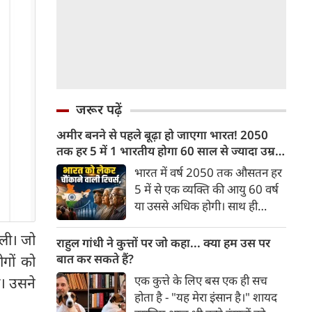
जरूर पढ़ें
अमीर बनने से पहले बूढ़ा हो जाएगा भारत! 2050
तक हर 5 में 1 भारतीय होगा 60 साल से ज्यादा उम्र
का
भारत में वर्ष 2050 तक औसतन हर
5 में से एक व्यक्ति की आयु 60 वर्ष
या उससे अधिक होगी। साथ ही
लगभग 10 में से 7 बुजुर्ग ग्रामीण
 ली। जो
भारत में रहेंगे। ‘ट्रांसफॉर्म रूरल
राहुल गांधी ने कुत्तों पर जो कहा... क्या हम उस पर
इंडिया’ (टीआरआई) की रिचर्स के
बात कर सकते हैं?
गों को
अनुसार भारत विकसित देशों के
एक कुत्ते के लिए बस एक ही सच
ा। उसने
विपरीत समृद्ध बनने से पहले ही वृद्ध
होता है - "यह मेरा इंसान है।" शायद
होती आबादी वाले देश की श्रेणी में