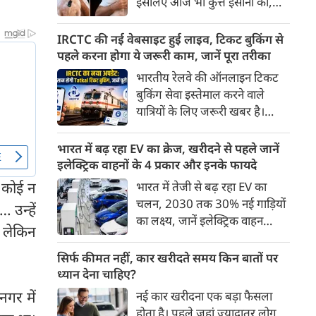
इसलिए आज भी कुत्ते इंसानों को,
पहुंच रहा है।
इंसानों से बेहतर समझते हैं। जब हम
भू-राजनीति से लेकर कृत्रिम
IRCTC की नई वेबसाइट हुई लाइव, टिकट बुकिंग से
बुद्धिमत्ता, जलवायु परिवर्तन से लेकर
पहले करना होगा ये जरूरी काम, जानें पूरा तरीका
क्रिकेट तक हर विषय पर बहस कर
भारतीय रेलवे की ऑनलाइन टिकट
सकते हैं, तो उस जीव पर भी एक
बुकिंग सेवा इस्तेमाल करने वाले
गंभीर चर्चा बनती है जिसने किसी भी
यात्रियों के लिए जरूरी खबर है।
सभ्यता से पहले इंसान का साथ चुना
IRCTC ने अपनी नई टिकट बुकिंग
था। दुर्भाग्य यह है कि आज कुत्तों के
वेबसाइट का बीटा वर्जन लॉन्च कर
भारत में बढ़ रहा EV का क्रेज, खरीदने से पहले जानें
बारे में हमारी राय पशु-चिकित्सकों,
दिया है। करीब 24 साल पुराने
इलेक्ट्रिक वाहनों के 4 प्रकार और इनके फायदे
व्यवहार वैज्ञानिकों या विशेषज्ञों से
इंटरफेस के बाद वेबसाइट को नए
ी कोई न
भारत में तेजी से बढ़ रहा EV का
कम... और व्हाट्सऐप यूनिवर्सिटी से
डिजाइन और कई नए फीचर्स के साथ
चलन, 2030 तक 30% नई गाड़ियों
ज़्यादा बनती है।
 उन्हें
अपडेट किया गया है।
का लक्ष्य, जानें इलेक्ट्रिक वाहन
, लेकिन
कितने प्रकार के होते हैं और क्या है
200 अरब रुपए का मौका
सिर्फ कीमत नहीं, कार खरीदते समय किन बातों पर
ध्यान देना चाहिए?
नगर में
नई कार खरीदना एक बड़ा फैसला
होता है। पहले जहां ज़्यादातर लोग