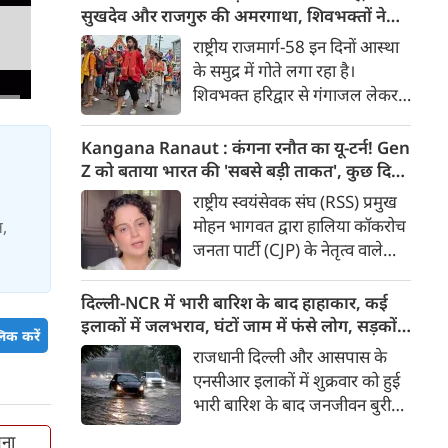
मुद्दा’ बताते हुए आरोप लगाया कि
सुखदेव और राजगुरु की अमरगाथा, शिवभक्तों ने
इसके इस्तेमाल से वाहनों को नुकसान
अनोखे अंदाज में दी श्रद्धांजलि
राष्ट्रीय राजमार्ग-58 इन दिनों आस्था
हो रहा है और इसका आर्थिक बोझ
के समुद्र में गोते लगा रहा है।
आम उपभोक्ताओं पर पड़ रहा है।
शिवभक्त हरिद्वार से गंगाजल लेकर
अपने-अपने गंतव्य की तरफ बढ़ रहे
है। लाखों शिवभक्तों के बीच रंग-
Kangana Ranaut : कंगना रनौत का यू-टर्न! Gen
बिरंगी और आकर्षक कांवड़ें हर किसी
Z को बताया भारत की 'सबसे बड़ी ताकत', कुछ दिन
का ध्यान बरबस अपनी ओर खींच रही
पहले प्रदर्शनकारियों को कहा था 'जेनरेशन गटर'
राष्ट्रीय स्वयंसेवक संघ (RSS) प्रमुख
हैं। लेकिन ऐसे में जब शिव चौक से
मोहन भागवत द्वारा हालिया कॉकरोच
स,
एक गुजरी कांवड़ ने लोगों के दिलों को
जनता पार्टी (CJP) के नेतृत्व वाले
गहराई तक छू लिया। यह केवल
प्रदर्शनों में Gen Z की भूमिका को
कांवड़ नहीं थी, बल्कि देश की
समर्थन दिए जाने के एक दिन बाद
दिल्ली-NCR में भारी बारिश के बाद हाहाकार, कई
आजादी के अमर सेनानियों को
बीजेपी सांसद और अभिनेत्री कंगना
इलाकों में जलभराव, घंटों जाम में फंसे लोग, सड़कों
समर्पित एक चलती-फिरती श्रद्धांजलि
िक करें
रनौत ने अपने पहले के बयान पर
पर भरा कमर तक पानी
राजधानी दिल्ली और आसपास के
थी।
सफाई दी। उन्होंने अब Gen Z को
एनसीआर इलाकों में शुक्रवार को हुई
भारत की ‘सबसे बड़ी ताकत’ बताया
भारी बारिश के बाद जनजीवन बुरी
है। कंगना ने कहा कि कुछ लोगों के
तरह प्रभावित हुआ। दिल्ली, नोएडा
व्यवहार के आधार पर पूरी पीढ़ी को
तना