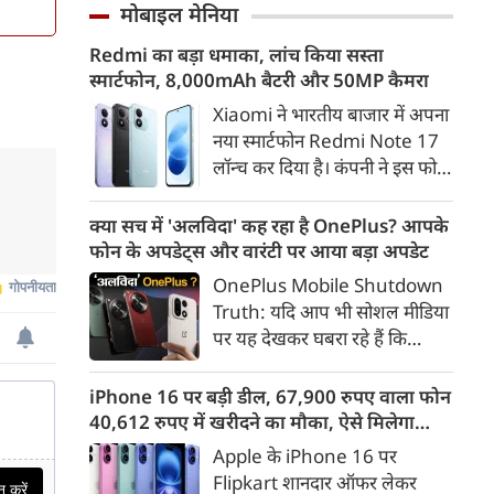
और गाजियाबाद के कई इलाकों में
मोबाइल मेनिया
गलत ठहराना उचित नहीं है। उन्होंने
सड़कें पानी से लबालब हो गईं,
कहा कि Gen Z सरकार का हिस्सा है
Redmi का बड़ा धमाका, लांच किया सस्ता
जिसके चलते कई प्रमुख मार्गों पर
और इसी पीढ़ी के जनादेश की वजह
स्मार्टफोन, 8,000mAh बैटरी और 50MP कैमरा
लंबा ट्रैफिक जाम लग गया। भारी
से मौजूदा सरकार लंबे समय से सत्ता
बारिश के कारण लोगों को अपने
Xiaomi ने भारतीय बाजार में अपना
में है।
गंतव्य तक पहुंचने में काफी परेशानी
नया स्मार्टफोन Redmi Note 17
का सामना करना पड़ा।
लॉन्च कर दिया है। कंपनी ने इस फोन
को TrueColour AMOLED
डिस्प्ले, 8,000mAh की बड़ी बैटरी
क्या सच में 'अलविदा' कह रहा है OnePlus? आपके
और Qualcomm Snapdragon
फोन के अपडेट्स और वारंटी पर आया बड़ा अपडेट
चिपसेट के साथ पेश किया है। फोन में
OnePlus Mobile Shutdown
50MP का मेन कैमरा दिया गया है।
Truth: यदि आप भी सोशल मीडिया
इसके अलावा Redmi Note 17 में
पर यह देखकर घबरा रहे हैं कि
Corning Gorilla Glass 7i
"OnePlus मोबाइल बंद हो रहा है",
प्रोटेक्शन, IP65 रेटिंग और मजबूत
तो थोड़ा ठहरिए! टेक वर्ल्ड में किसी
iPhone 16 पर बड़ी डील, 67,900 रुपए वाला फोन
चेसिस जैसे फीचर्स मिलते हैं।
समय 'फ्लैगशिप किलर' के नाम से
40,612 रुपए में खरीदने का मौका, ऐसे मिलेगा
मशहूर इस ब्रांड को लेकर इंटरनेट पर
डिस्काउंट
Apple के iPhone 16 पर
लगातार कयासबाजी का दौर जारी है।
Flipkart शानदार ऑफर लेकर