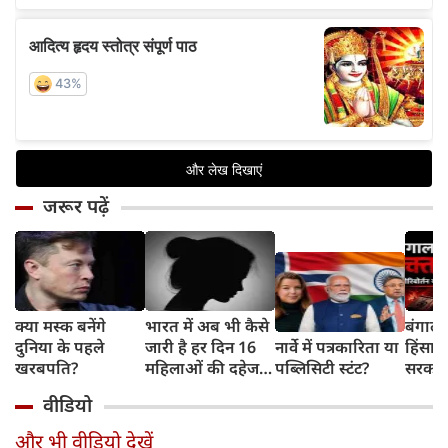
जरूर पढ़ें
क्या मस्क बनेंगे
भारत में अब भी कैसे
बंगाल 
दुनिया के पहले
जारी है हर दिन 16
नार्वे में पत्रकारिता या
हिंसा 
खरबपति?
महिलाओं की दहेज
पब्लिसिटी स्टंट?
सरकार 
हत्या?
चुनौती
वीडियो
और भी वीडियो देखें