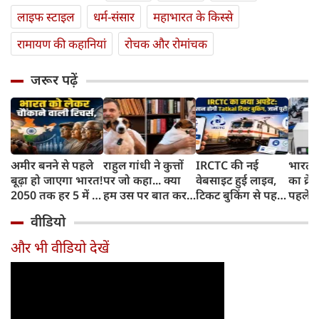
लाइफ स्‍टाइल
धर्म-संसार
महाभारत के किस्से
रामायण की कहानियां
रोचक और रोमांचक
जरूर पढ़ें
अमीर बनने से पहले
राहुल गांधी ने कुत्तों
IRCTC की नई
भारत म
बूढ़ा हो जाएगा भारत!
पर जो कहा... क्या
वेबसाइट हुई लाइव,
का क्रे
2050 तक हर 5 में 1
हम उस पर बात कर
टिकट बुकिंग से पहले
पहले जा
भारतीय होगा 60
सकते हैं?
करना होगा ये जरूरी
वाहनों 
वीडियो
साल से ज्यादा उम्र का
काम, जानें पूरा
और इन
तरीका
और भी वीडियो देखें