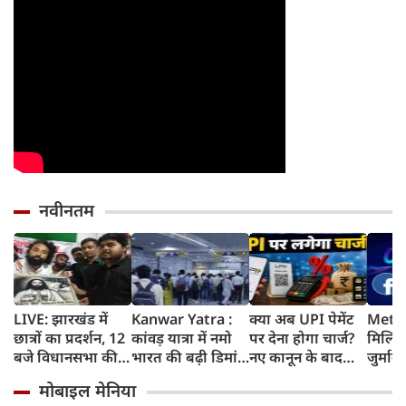
नवीनतम
LIVE: झारखंड में
Kanwar Yatra :
क्या अब UPI पेमेंट
Meta 
छात्रों का प्रदर्शन, 12
कांवड़ यात्रा में नमो
पर देना होगा चार्ज?
मिलिय
बजे विधानसभा की
भारत की बढ़ी डिमांड,
नए कानून के बाद
जुर्मान
ओर करेंगे मार्च
गाजियाबाद समेत
जानिए किसे लगेगा
मानसि
मोबाइल मेनिया
कई स्टेशनों पर 50%
शुल्क और किसे नहीं
कोर्ट 