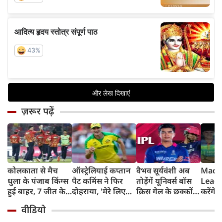
ज़रूर पढ़ें
कोलकाता से मैच
ऑस्ट्रेलियाई कप्तान
वैभव सूर्यवंशी अब
Madh
धुला के पंजाब किंग्स
पैट कमिंस ने फिर
तोड़ेंगें यूनिवर्स बॉस
Leagu
हुई बाहर, 7 जीत के
दोहराया, 'मेरे लिए
क्रिस गेल के छक्कों
करेंगे
बाद 6 हार
देश पहले IPL बाद में'
का रिकॉर्ड
शामिल 
वीडियो
टीम में