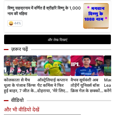
ज़रूर पढ़ें
कोलकाता से मैच
ऑस्ट्रेलियाई कप्तान
वैभव सूर्यवंशी अब
Madh
धुला के पंजाब किंग्स
पैट कमिंस ने फिर
तोड़ेंगें यूनिवर्स बॉस
Leagu
हुई बाहर, 7 जीत के
दोहराया, 'मेरे लिए
क्रिस गेल के छक्कों
करेंगे
बाद 6 हार
देश पहले IPL बाद में'
का रिकॉर्ड
शामिल 
वीडियो
टीम में
और भी वीडियो देखें