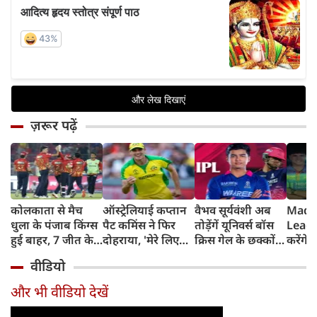
ज़रूर पढ़ें
कोलकाता से मैच
ऑस्ट्रेलियाई कप्तान
वैभव सूर्यवंशी अब
Madh
धुला के पंजाब किंग्स
पैट कमिंस ने फिर
तोड़ेंगें यूनिवर्स बॉस
Leagu
हुई बाहर, 7 जीत के
दोहराया, 'मेरे लिए
क्रिस गेल के छक्कों
करेंगे
बाद 6 हार
देश पहले IPL बाद में'
का रिकॉर्ड
शामिल 
वीडियो
टीम में
और भी वीडियो देखें