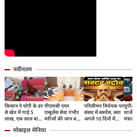
नवीनतम
किसान ने चोरी के डर
पीएमश्री एयर
परिसीमन विधेयक पर
यूपीआई
से खेत में गाड़े 5
एम्बुलेंस सेवा गंभीर
संसद में सस्पेंस, क्या
चार्जेस
लाख, एक साल बाद
मरीजों की जान बचाने
अगले 10 दिनों में
मंत्रा
मिले तो दीमक चट
में देश का सबसे
अमित शाह चलने
आम जन
मोबाइल मेनिया
कर चुकी थी पूरी
सफलतम प्रयोग:
वाले हैं मास्टर स्ट्रोक?
P2P ट्र