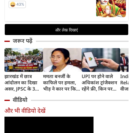
जरूर पढ़ें
झारखंड में छात्र
ममता बनर्जी के
UPI पर होने वाले
India
आंदोलन का दिखा
काफिले पर हमला,
अधिकांश ट्रांजैक्शन
Relat
असर, JPSC के 3
भीड़ ने कार पर किया
रहेंगे फ्री, किन पर
वीजा 
सदस्‍यों ने दिया
पथराव, भाजपा और
लगेगा टैक्स, सरकार
इमिग्रे
वीडियो
इस्‍तीफा, प्रदर्शन को
पुलिस पर लगा यह
ने दिया बड़ा अपडेट
अलावा
लेकर क्या बोले CM
आरोप
अमेरिक
और भी वीडियो देखें
हेमंत सोरेन?
जेडी वें
की चर्च