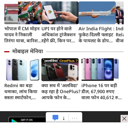
भोपाल में CM मोहन
UPI पर होने वाले
Air India Flight :
India
यादव ने निकाली
अधिकांश ट्रांजैक्शन
फुकेट-दिल्ली फ्लाइट
Relat
तिरंगा यात्रा, बारिश
रहेंगे फ्री, किन पर
के पायलट के डोप
वीजा 
में भी सैकड़ों युवाओं
लगेगा टैक्स, सरकार
टेस्ट पर एयर इंडिया ने
इमिग्रे
मोबाइल मेनिया
ने दिखाया देशभक्ति
ने दिया बड़ा अपडेट
कहा- रिपोर्ट नहीं
अलावा
का जज्बा
मिली, टिप्पणी की
अमेरिक
स्थिति में नहीं
जेडी वें
की चर्च
Redmi का बड़ा
क्या सच में 'अलविदा'
iPhone 16 पर बड़ी
धमाका, लांच किया
कह रहा है OnePlus?
डील, 67,900 रुपए
सस्ता स्मार्टफोन,
आपके फोन के
वाला फोन 40,612 रुपए
8,000mAh बैटरी
अपडेट्स और वारंटी पर
में खरीदने का मौका, ऐसे
और 50MP कैमरा
आया बड़ा अपडेट
मिलेगा डिस्काउंट