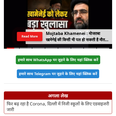
Mojtaba Khamenei : मोजतबा
Read More
खामेनेई की किसी भी पल हो सकती है मौत,
इजराइली मीडिया के दावे के बीच सामने आया
वीडियो, कैसी है ईरान के सुप्रीम लीडर की
हालत
हमारे साथ WhatsApp पर जुड़ने के लिए यहां क्लिक करें
हमारे साथ Telegram पर जुड़ने के लिए यहां क्लिक करें
अगला लेख
फिर बढ़ रहा है Corona, दिल्ली में निजी स्कूलों के लिए एडवाइजरी
जारी