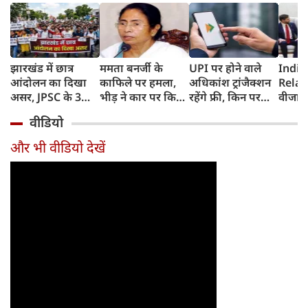
झारखंड में छात्र
ममता बनर्जी के
UPI पर होने वाले
India
आंदोलन का दिखा
काफिले पर हमला,
अधिकांश ट्रांजैक्शन
Relat
असर, JPSC के 3
भीड़ ने कार पर किया
रहेंगे फ्री, किन पर
वीजा 
सदस्‍यों ने दिया
पथराव, भाजपा और
लगेगा टैक्स, सरकार
इमिग्रे
वीडियो
इस्‍तीफा, प्रदर्शन को
पुलिस पर लगा यह
ने दिया बड़ा अपडेट
अलावा
लेकर क्या बोले CM
आरोप
अमेरिक
और भी वीडियो देखें
हेमंत सोरेन?
जेडी वें
की चर्च