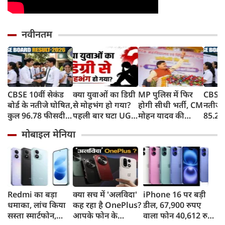
नवीनतम
CBSE 10वीं सेकंड
क्या युवाओं का डिग्री
MP पुलिस में फिर
CBSE 1
बोर्ड के नतीजे घोषित,
से मोहभंग हो गया?
होगी सीधी भर्ती, CM
नतीजे 
कुल 96.78 फीसदी
पहली बार घटा UG
मोहन यादव की
85.20% 
छात्र हुए उत्‍तीर्ण, यहां
कॉलेजों में एडमिशन;
खिलाड़ियों को बड़ी
पास, ल
मोबाइल मेनिया
चेक करें अपनी
हैरान कर देगी वजह!
सौगात
मारी ब
मार्कशीट
Redmi का बड़ा
क्या सच में 'अलविदा'
iPhone 16 पर बड़ी
धमाका, लांच किया
कह रहा है OnePlus?
डील, 67,900 रुपए
सस्ता स्मार्टफोन,
आपके फोन के
वाला फोन 40,612 रुपए