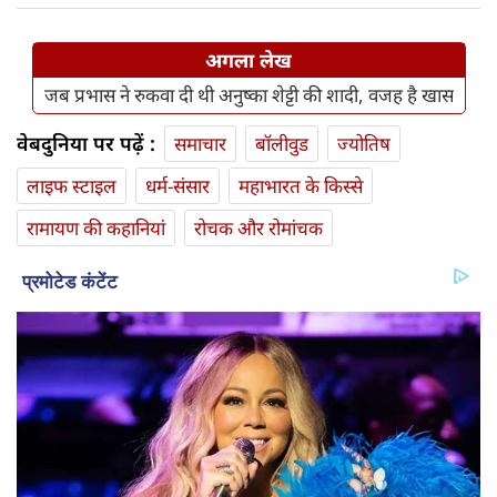
अगला लेख
जब प्रभास ने रुकवा दी थी अनुष्का शेट्टी की शादी, वजह है खास
वेबदुनिया पर पढ़ें :
समाचार
बॉलीवुड
ज्योतिष
लाइफ स्‍टाइल
धर्म-संसार
महाभारत के किस्से
रामायण की कहानियां
रोचक और रोमांचक