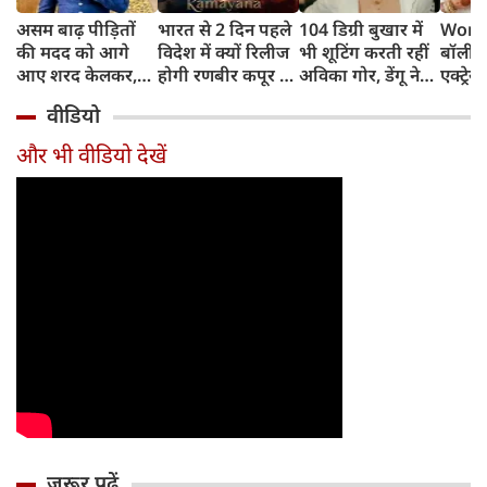
असम बाढ़ पीड़ितों
भारत से 2 दिन पहले
104 डिग्री बुखार में
World
की मदद को आगे
विदेश में क्यों रिलीज
भी शूटिंग करती रहीं
बॉलीवु
आए शरद केलकर,
होगी रणबीर कपूर की
अविका गोर, डेंगू ने
एक्ट्रेस
आर्थिक सहायता के
'रामायणम्'? नमित
बिगाड़ी तबीयत,
बिल्लिय
वीडियो
साथ की भावुक
मल्होत्रा ने बताया
अस्पताल में भर्ती
प्यार
अपील
रिलीज प्लान
और भी वीडियो देखें
जरूर पढ़ें