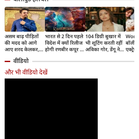
असम बाढ़ पीड़ितों
भारत से 2 दिन पहले
104 डिग्री बुखार में
World
की मदद को आगे
विदेश में क्यों रिलीज
भी शूटिंग करती रहीं
बॉलीवु
आए शरद केलकर,
होगी रणबीर कपूर की
अविका गोर, डेंगू ने
एक्ट्रेस
आर्थिक सहायता के
'रामायणम्'? नमित
बिगाड़ी तबीयत,
बिल्लिय
वीडियो
साथ की भावुक
मल्होत्रा ने बताया
अस्पताल में भर्ती
प्यार
अपील
रिलीज प्लान
और भी वीडियो देखें