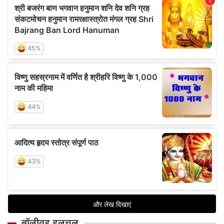
बॉलीवुड हलचल