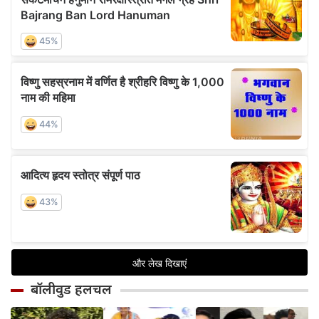
बॉलीवुड हलचल