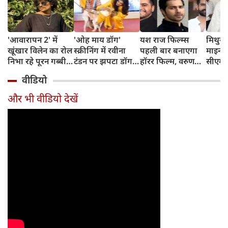
'आवारापन 2' में
'ओह माय डॉग'
यश राज फिल्म्स
मिथुन च
खूंखार विलेन का रोल
स्क्रीनिंग में रवीना
पहली बार बनाएगा
माइनर 
निभा रहे पूरन गब्बी
टंडन पर झपटा डॉग,
हॉरर फिल्म, वरुण
सीएम शु
का इस फेमस एक्ट्रेस
डरने के बजाय एक्ट्रेस
धवन निभाएंगे लीड
अधिका
वीडियो
संग है खास रिश्ता
ने ऐसे दिखाई
रोल
पहुंचे
दरियादिली
और भी वीडियो देखें