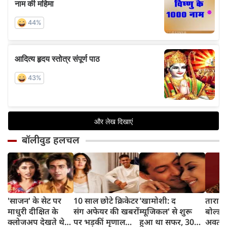
बॉलीवुड हलचल
'साजन' के सेट पर
10 साल छोटे क्रिकेटर
'खामोशी: द
तारा स
माधुरी दीक्षित के
संग अफेयर की खबरों
म्यूजिकल' से शुरू
बोल्ड 
क्लोजअप देखते थे
पर भड़कीं मृणाल
हुआ था सफर, 30
अवतार, 