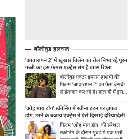
बॉलीवुड हलचल
'आवारापन 2' में खूंखार विलेन का रोल निभा रहे पूरन
गब्बी का इस फेमस एक्ट्रेस संग है खास रिश्ता
बॉलीवुड एक्टर इमरान हाशमी की
फिल्म 'आवारापन 2' का फैंस बेसब्री
से इंतजार कर रहे हैं। हाल ही में इस
फिल्म का ट्रेलर रिलीज हुआ है, जिसे
दर्शकों का जबरदस्त रिस्पॉन्स मिला।
'ओह माय डॉग' स्क्रीनिंग में रवीना टंडन पर झपटा
ट्रेलर में जितना इमरान हाशमी छाए
डॉग, डरने के बजाय एक्ट्रेस ने ऐसे दिखाई दरियादिली
रहे उतना ही फिल्म के विलेन को भी
फिल्म 'ओह माय डॉग' की स्पेशल
स्पेस मिला है।
स्क्रीनिंग के दौरान मुंबई में एक ऐसी