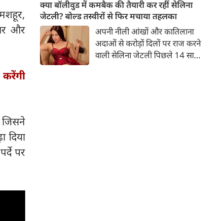
बच्चों की मां हैं। 45 साल की श्वेता
क्या बॉलीवुड में कमबैक की तैयारी कर रहीं सेलिना
मशहूर,
तिवारी की तस्वीरों पर फैंस जमकर
जेटली? बोल्ड तस्वीरों से फिर मचाया तहलका
प्यार लुटाते हैं। इस बार श्वेता तिवारी
यार और
अपनी नीली आंखों और कातिलाना
ने वेकेशन से अपनी कुछ तस्वीरें शेयर
अदाओं से करोड़ों दिलों पर राज करने
की है।
वाली सेलिना जेटली पिछले 14 साल
से अभिनय की दुनिया से दूर हैं। उन्हें
 करेंगी
आखिरी बार साल 2011 में आई
फिल्म 'थैंक यू' में देखा गया था।
इसके बाद वह 2012 में 'विल यू मैरी'
में कैमियो रोल में नजर आई थीं।
र जिसने
ा दिया
र्दे पर