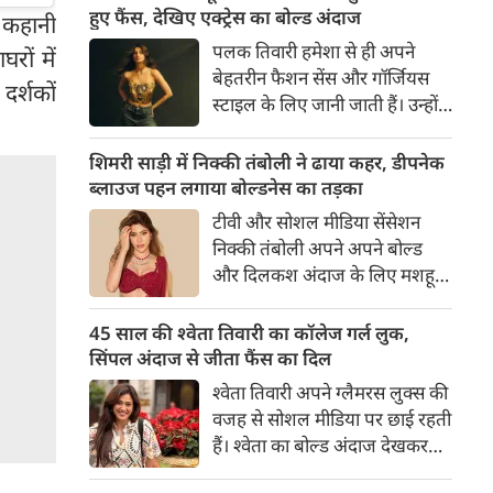
का बेसब्री से इंतजार करते हैं। इस बार
हुए फैंस, देखिए एक्ट्रेस का बोल्ड अंदाज
ग कहानी
सनी लियोनी ने मालदीव वेकेशन से
पलक तिवारी हमेशा से ही अपने
ों में
अपनी कुछ बोल्ड तस्वीरें शेयर की है।
बेहतरीन फैशन सेंस और गॉर्जियस
र्शकों
स्टाइल के लिए जानी जाती हैं। उन्होंने
अपनी दिलकश अदाओं से एक बार
फिर फैंस का दिल जीत लिया है।
शिमरी साड़ी में निक्की तंबोली ने ढाया कहर, डीपनेक
पलक ने एक बेहद यूनीक और
ब्लाउज पहन लगाया बोल्डनेस का तड़का
स्टाइलिश गोल्डन कॉर्सेट टॉप में
टीवी और सोशल मीडिया सेंसेशन
अपनी कुछ तस्वीरें शेयर की है।
निक्की तंबोली अपने अपने बोल्ड
और दिलकश अंदाज के लिए मशहूर
हैं। वह अपनी सिजलिंग अदाओं से
इंटरनेट पर तहलका मचाती रहती हैं।
45 साल की श्वेता तिवारी का कॉलेज गर्ल लुक,
इस बार निक्की ने मरून कलर की
सिंपल अंदाज से जीता फैंस का दिल
साड़ी में अपनी कुछ सुपर सिजलिंग
श्वेता तिवारी अपने ग्लैमरस लुक्स की
तस्वीरें शेयर की है। खूबसूरत शिमरी
वजह से सोशल मीडिया पर छाई रहती
साड़ी में निक्की की अदाएं देखने
हैं। श्वेता का बोल्ड अंदाज देखकर
लायक है।
अंदाजा लगाना मुश्किल है कि वह दो