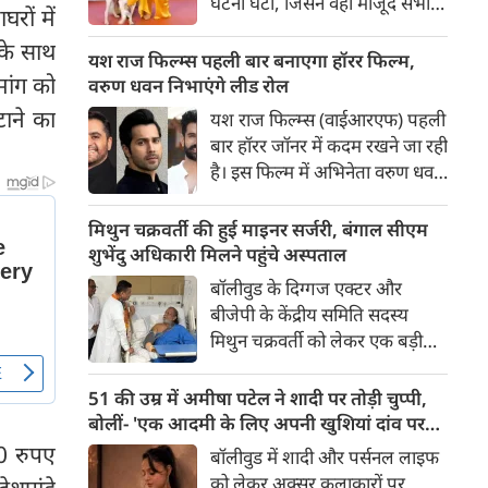
घटना घटी, जिसने वहां मौजूद सभी
रों में
लोगों की सांसें रोक दीं। रेड कार्पेट पर
 के साथ
पैपराजी को पोज दे रहीं बॉलीवुड की
यश राज फिल्म्स पहली बार बनाएगा हॉरर फिल्म,
अभिनेत्री रवीना टंडन पर फिल्म का
मांग को
वरुण धवन निभाएंगे लीड रोल
चार पैरों वाला मुख्य कलाकार (डॉग
टाने का
यश राज फिल्म्स (वाईआरएफ) पहली
स्टार) अचानक बेकाबू होकर झपट
बार हॉरर जॉनर में कदम रखने जा रही
पड़ा।
है। इस फिल्म में अभिनेता वरुण धवन
मुख्य भूमिका निभाएंगे, जबकि
निर्देशन और पटकथा की जिम्मेदारी
मिथुन चक्रवर्ती की हुई माइनर सर्जरी, बंगाल सीएम
'रॉकेट बॉयज़' से चर्चित अभय पन्नू
शुभेंदु अधिकारी मिलने पहुंचे अस्पताल
संभालेंगे। फिल्म की शूटिंग इस वर्ष के
बॉलीवुड के दिग्गज एक्टर और
अंत में शुरू होने की योजना है और
बीजेपी के केंद्रीय समिति सदस्य
इसे वर्ष 2027 में दुनियाभर के
मिथुन चक्रवर्ती को लेकर एक बड़ी
सिनेमाघरों में रिलीज़ किया जाएगा।
खबर सामने आई है। स्वास्थ्य संबंधी
समस्याओं के चलते उन्हें कोलकाता
51 की उम्र में अमीषा पटेल ने शादी पर तोड़ी चुप्पी,
के एक निजी अस्पताल में भर्ती
बोलीं- 'एक आदमी के लिए अपनी खुशियां दांव पर
कराया गया है, जहां डॉक्टरों की टीम
नहीं लगा सकती'
00 रुपए
बॉलीवुड में शादी और पर्सनल लाइफ
ने उनके दाहिने हाथ की एक माइनर
को लेकर अक्सर कलाकारों पर