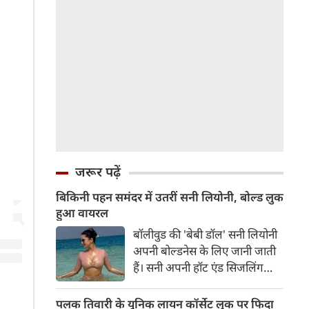
जरूर पढ़ें
बिकिनी पहन समंदर में उतरीं सनी लियोनी, बोल्ड लुक
हुआ वायरल
बॉलीवुड की 'बेबी डॉल' सनी लियोनी
अपनी बोल्डनेस के लिए जानी जाती
हैं। सनी अपनी हॉट एंड सिजलिंग
तस्वीरों से इंरनेट पर तहलका मचाती
रहती हैं। फैंस सनी लियोनी की तस्वीरों
पलक तिवारी के यूनिक लायन कॉर्सेट लुक पर फिदा