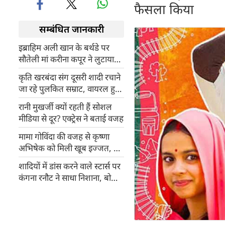
फैसला किया
सम्बंधित जानकारी
इब्राहिम अली खान के बर्थडे पर
सौतेली मां करीना कपूर ने लुटाया
प्यार, शेयर किया खास पोस्ट
कृति खरबंदा संग दूसरी शादी रचाने
जा रहे पुलकित सम्राट, वायरल हुआ
कपल का वेडिंग कार्ड
रानी मुखर्जी क्यों रहती हैं सोशल
मीडिया से दूर? एक्ट्रेस ने बताई वजह
मामा गोविंदा की वजह से कृष्णा
अभिषेक को मिली खूब इज्जत, हर
दिन मिलती थी इतनी फीस
शादियों में डांस करने वाले स्टार्स पर
कंगना रनौट ने साधा निशाना, बोलीं-
मजबूत शख्सियत और गरिमा की
जरूरत...