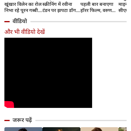
खूंखार विलेन का रोल
स्क्रीनिंग में रवीना
पहली बार बनाएगा
माइनर 
निभा रहे पूरन गब्बी
टंडन पर झपटा डॉग,
हॉरर फिल्म, वरुण
सीएम शु
का इस फेमस एक्ट्रेस
डरने के बजाय एक्ट्रेस
धवन निभाएंगे लीड
अधिका
वीडियो
संग है खास रिश्ता
ने ऐसे दिखाई
रोल
पहुंचे
दरियादिली
और भी वीडियो देखें
जरूर पढ़ें