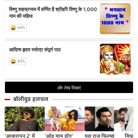
बॉलीवुड हलचल
'आवारापन 2' में
'ओह माय डॉग'
यश राज फिल्म्स
मिथुन च