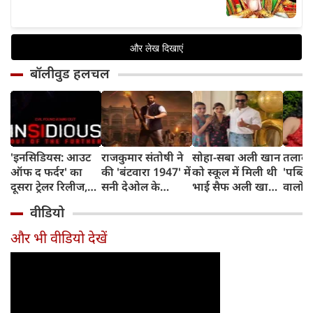
बॉलीवुड हलचल
'इनसिडियस: आउट
राजकुमार संतोषी ने
सोहा-सबा अली खान
तलाक 
ऑफ द फर्दर' का
की 'बंटवारा 1947' में
को स्कूल में मिली थी
'पब्लिस
दूसरा ट्रेलर रिलीज,
सनी देओल के
भाई सैफ अली खान
वालों 
अब तक का सबसे
किरदार की
और अमृता सिंह की
आकांक्
वीडियो
डरावना चैप्टर लेकर
सुपरहीरोज़ से तुलना,
शादी की खबर,
बोलीं-
लौट रही हॉरर
कही यह बात
बताया चौंकाने वाला
टूटी श
और भी वीडियो देखें
फ्रैंचाइजी
किस्सा
नहीं ब