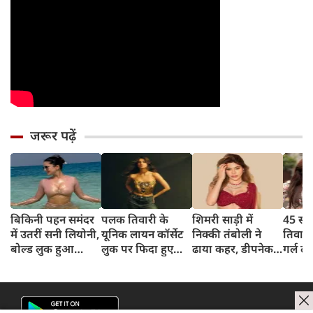
जरूर पढ़ें
बिकिनी पहन समंदर
पलक तिवारी के
शिमरी साड़ी में
45 साल
में उतरीं सनी लियोनी,
यूनिक लायन कॉर्सेट
निक्की तंबोली ने
तिवार
बोल्ड लुक हुआ
लुक पर फिदा हुए
ढाया कहर, डीपनेक
गर्ल ल
वायरल
फैंस, देखिए एक्ट्रेस
ब्लाउज पहन लगाया
अंदाज 
का बोल्ड अंदाज
बोल्डनेस का तड़का
का दि