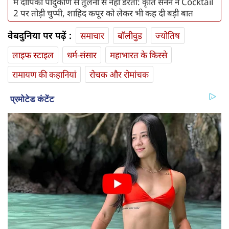
मैं दीपिका पादुकोण से तुलना से नहीं डरती: कृति सेनन ने Cocktail
2 पर तोड़ी चुप्पी, शाहिद कपूर को लेकर भी कह दी बड़ी बात
वेबदुनिया पर पढ़ें :
समाचार
बॉलीवुड
ज्योतिष
लाइफ स्‍टाइल
धर्म-संसार
महाभारत के किस्से
रामायण की कहानियां
रोचक और रोमांचक