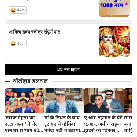
बॉलीवुड हलचल
'तारक मेहता का
मां के निधन के बाद
ए.आर. रहमान के बेटे
सारा ते
उल्टा चश्मा' में रोल
टूट गए थे गोविंदा,
ए.आर. अमीन सड़क
बताया 
पाने घर से भाग 900
नर्मदा नदी में उठाया
हादसे का शिकार,
चाहिए 
KM दूर मुंबई पहुंचा
था खौफनाक कदम
कार की कैब से हुई
पार्टन