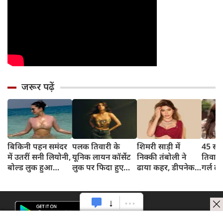
जरूर पढ़ें
बिकिनी पहन समंदर
पलक तिवारी के
शिमरी साड़ी में
45 साल
में उतरीं सनी लियोनी,
यूनिक लायन कॉर्सेट
निक्की तंबोली ने
तिवार
बोल्ड लुक हुआ
लुक पर फिदा हुए
ढाया कहर, डीपनेक
गर्ल ल
वायरल
फैंस, देखिए एक्ट्रेस
ब्लाउज पहन लगाया
अंदाज 
का बोल्ड अंदाज
बोल्डनेस का तड़का
का दि