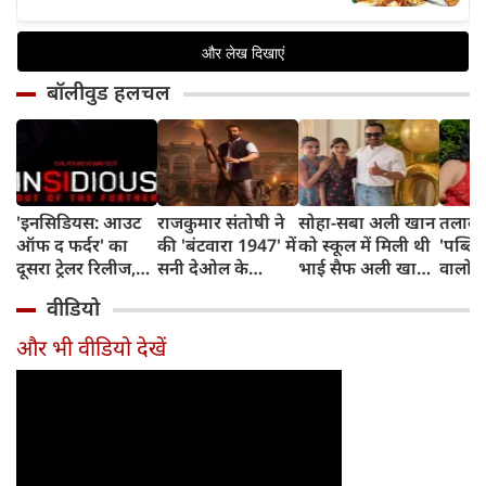
बॉलीवुड हलचल
'इनसिडियस: आउट
राजकुमार संतोषी ने
सोहा-सबा अली खान
तलाक 
ऑफ द फर्दर' का
की 'बंटवारा 1947' में
को स्कूल में मिली थी
'पब्लिस
दूसरा ट्रेलर रिलीज,
सनी देओल के
भाई सैफ अली खान
वालों 
अब तक का सबसे
किरदार की
और अमृता सिंह की
आकांक्
वीडियो
डरावना चैप्टर लेकर
सुपरहीरोज़ से तुलना,
शादी की खबर,
बोलीं-
लौट रही हॉरर
कही यह बात
बताया चौंकाने वाला
टूटी श
और भी वीडियो देखें
फ्रैंचाइजी
किस्सा
नहीं ब