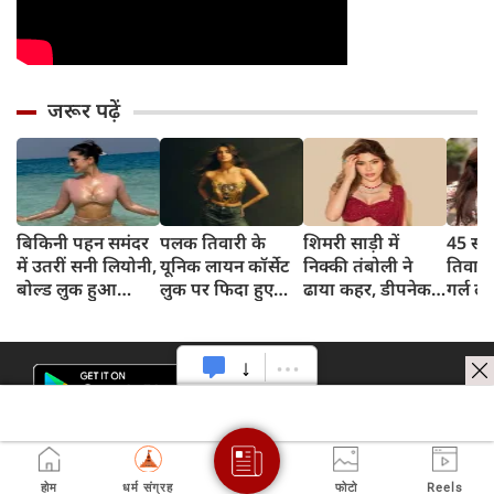
जरूर पढ़ें
बिकिनी पहन समंदर
पलक तिवारी के
शिमरी साड़ी में
45 साल
में उतरीं सनी लियोनी,
यूनिक लायन कॉर्सेट
निक्की तंबोली ने
तिवार
बोल्ड लुक हुआ
लुक पर फिदा हुए
ढाया कहर, डीपनेक
गर्ल ल
वायरल
फैंस, देखिए एक्ट्रेस
ब्लाउज पहन लगाया
अंदाज 
का बोल्ड अंदाज
बोल्डनेस का तड़का
का दि
होम
धर्म संग्रह
फोटो
Reels