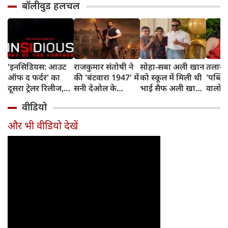
बॉलीवुड हलचल
'इनसिडियस: आउट
राजकुमार संतोषी ने
सोहा-सबा अली खान
तलाक 
ऑफ द फर्दर' का
की 'बंटवारा 1947' में
को स्कूल में मिली थी
'पब्लिस
दूसरा ट्रेलर रिलीज,
सनी देओल के
भाई सैफ अली खान
वालों 
अब तक का सबसे
किरदार की
और अमृता सिंह की
आकांक्
वीडियो
डरावना चैप्टर लेकर
सुपरहीरोज़ से तुलना,
शादी की खबर,
बोलीं-
लौट रही हॉरर
कही यह बात
बताया चौंकाने वाला
टूटी श
और भी वीडियो देखें
फ्रैंचाइजी
किस्सा
नहीं ब