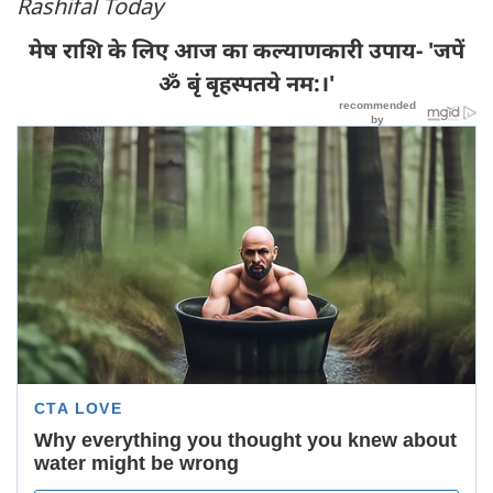
Rashifal Today
मेष राशि के लिए आज का कल्याणकारी उपाय- 'जपें
ॐ बृं बृहस्पतये नम:।'