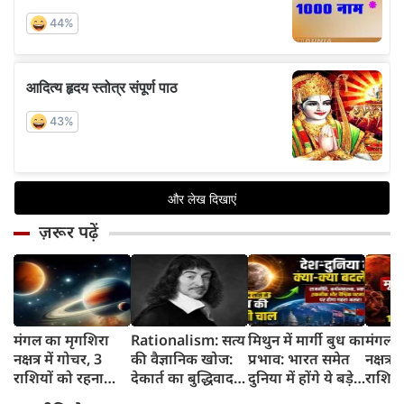
ज़रूर पढ़ें
मंगल का मृगशिरा
Rationalism: सत्य
मिथुन में मार्गी बुध का
मंगल क
नक्षत्र में गोचर, 3
की वैज्ञानिक खोज:
प्रभाव: भारत समेत
नक्षत्र म
राशियों को रहना
देकार्त का बुद्धिवाद
दुनिया में होंगे ये बड़े
राशियो
होगा 12 अगस्त तक
और आधुनिक दर्शन
बदलाव
चमकेग