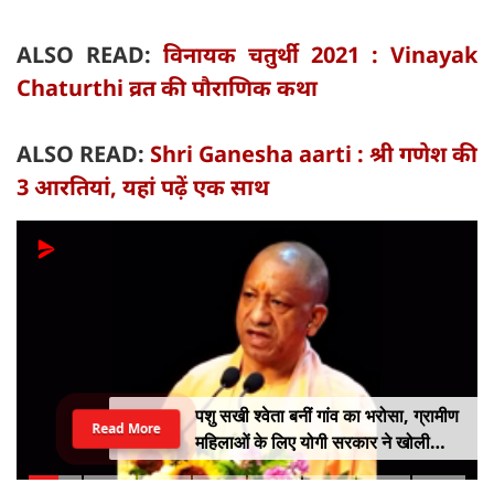
ALSO READ:
विनायक चतुर्थी 2021 : Vinayak
Chaturthi व्रत की पौराणिक कथा
ALSO READ:
Shri Ganesha aarti : श्री गणेश की
3 आरतियां, यहां पढ़ें एक साथ
पशु सखी श्वेता बनीं गांव का भरोसा, ग्रामीण
Read More
महिलाओं के लिए योगी सरकार ने खोली
आत्मनिर्भरता की राह