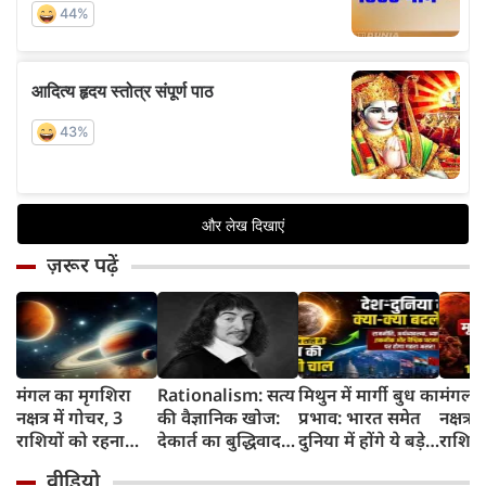
ज़रूर पढ़ें
मंगल का मृगशिरा
Rationalism: सत्य
मिथुन में मार्गी बुध का
मंगल क
नक्षत्र में गोचर, 3
की वैज्ञानिक खोज:
प्रभाव: भारत समेत
नक्षत्र म
राशियों को रहना
देकार्त का बुद्धिवाद
दुनिया में होंगे ये बड़े
राशियो
होगा 12 अगस्त तक
और आधुनिक दर्शन
बदलाव
चमकेग
वीडियो
सावधान
का जन्म
किसे र