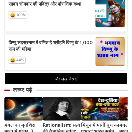
ज़रूर पढ़ें
मंगल का मृगशिरा
Rationalism: सत्य
मिथुन में मार्गी बुध का
मंगल क
नक्षत्र में गोचर, 3
की वैज्ञानिक खोज:
प्रभाव: भारत समेत
नक्षत्र म