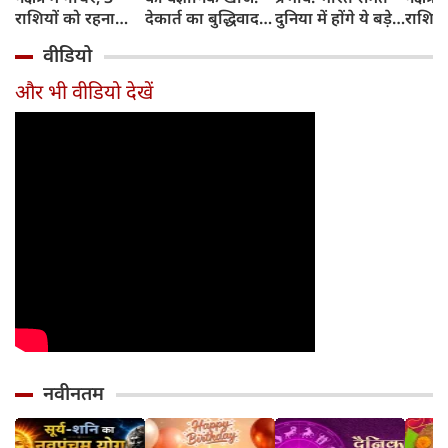
राशियों को रहना
देकार्त का बुद्धिवाद
दुनिया में होंगे ये बड़े
राशियो
होगा 12 अगस्त तक
और आधुनिक दर्शन
बदलाव
चमकेग
वीडियो
सावधान
का जन्म
किसे र
सावधा
और भी वीडियो देखें
नवीनतम