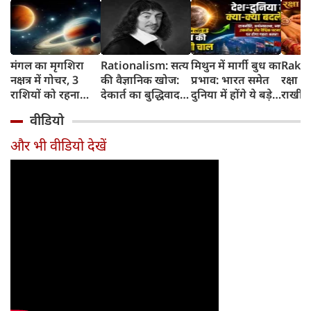
मंगल का मृगशिरा
Rationalism: सत्य
मिथुन में मार्गी बुध का
Rakhi
नक्षत्र में गोचर, 3
की वैज्ञानिक खोज:
प्रभाव: भारत समेत
रक्षा ब
राशियों को रहना
देकार्त का बुद्धिवाद
दुनिया में होंगे ये बड़े
राखी ब
होगा 12 अगस्त तक
और आधुनिक दर्शन
बदलाव
मुहूर्त?
वीडियो
सावधान
का जन्म
और भी वीडियो देखें