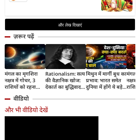
ज़रूर पढ़ें
मंगल का मृगशिरा
Rationalism: सत्य
मिथुन में मार्गी बुध का
मंगल क
नक्षत्र में गोचर, 3
की वैज्ञानिक खोज:
प्रभाव: भारत समेत
नक्षत्र म
राशियों को रहना
देकार्त का बुद्धिवाद
दुनिया में होंगे ये बड़े
राशियो
होगा 12 अगस्त तक
और आधुनिक दर्शन
बदलाव
चमकेग
वीडियो
सावधान
का जन्म
किसे र
सावधा
और भी वीडियो देखें