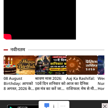
नवीनतम
08 August
श्रावण मास 2026:
Aaj Ka Rashifal:
Week
Birthday: आपको
10वें दिन शनिवार को
आज का दैनिक
Nume
8 अगस्त, 2026 के
इस मंत्र का करें जाप,
राशिफल: मेष से मीन
Horo
लिए जन्मदिन की
भोलेनाथ होंगे प्रसन्न
तक 12 राशियों का
साप्ता
बधाई!
राशिफल (8 अगस्‍त,
भविष्
2026)
अगस्त 