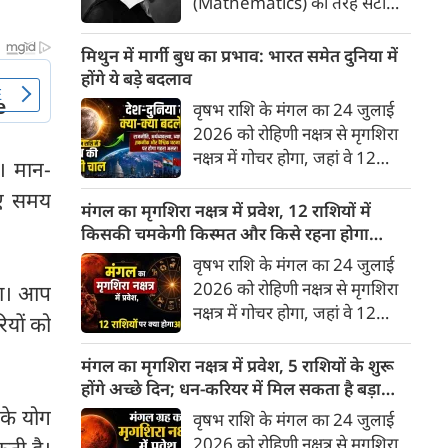
(Mathematics) की तरह सटीक,
अकाट्य और संदेह से परे बनाया
जाए। वे एक ऐसा सार्वभौमिक सत्य
मिथुन में मार्गी बुध का प्रभाव: भारत समेत दुनिया में
खोजना चाहते थे, जिस पर कोई भी
होंगे ये बड़े बदलाव
प्रश्नचिह्न न लगा सके। इसी विचार ने
वृषभ राशि के मंगल का 24 जुलाई
बुद्धिवाद (Rationalism) की नींव
2026 को रोहिणी नक्षत्र से मृगशिरा
रखी। आइए, देकार्त के इस अद्भुत
नक्षत्र में गोचर होगा, जहां वे 12
ै। मान-
दार्शनिक चिंतन के 4 प्रमुख स्तंभों को
अगस्त तक रहेंगे। ज्योतिष की दुनिया
गहराई से समझते हैं।
लिए समय
में एक बड़ा हलचल भरा मोड़ आ चुका
मंगल का मृगशिरा नक्षत्र में प्रवेश, 12 राशियों में
है- बुध ग्रह अपनी ही प्रिय राशि मिथुन
किसकी चमकेगी किस्मत और किसे रहना होगा
में सीधे (मार्गी) चलने लगे हैं। अब जब
सावधान?
वृषभ राशि के मंगल का 24 जुलाई
बुद्धि और संवाद का कारक ग्रह सीधी
2026 को रोहिणी नक्षत्र से मृगशिरा
गा। आप
चाल चलेगा, तो जाहिर है आपकी
नक्षत्र में गोचर होगा, जहां वे 12
रियों को
सोच, बातचीत और फैसलों की रफ्तार
अगस्त तक रहेंगे। मंगल के इस नक्षत्र
भी बदल जाएगी।
परिवर्तन के चलते मेष से लेकर मीन
मंगल का मृगशिरा नक्षत्र में प्रवेश, 5 राशियों के शुरू
तक किन राशियों के लिए शुभ और
होंगे अच्छे दिन; धन-करियर में मिल सकता है बड़ा
किनके लिए है अशुभ। ज्योतिष शास्त्र
लाभ
 के योग
वृषभ राशि के मंगल का 24 जुलाई
में मंगल को ऊर्जा, साहस, पराक्रम
2026 को रोहिणी नक्षत्र से मृगशिरा
कती है।