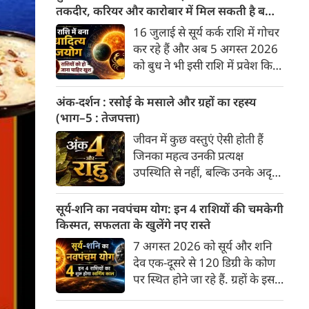
अनुसार, किसी भी शुभ कार्य को सही
तकदीर, करियर और कारोबार में मिल सकती है बड़ी
मुहूर्त में करने से सफलता की
सफलता
16 जुलाई से सूर्य कर्क राशि में गोचर
संभावना बढ़ जाती है। 'वेबदुनिया'
कर रहे हैं और अब 5 अगस्त 2026
आपके लिए लेकर आया है 07
को बुध ने भी इसी राशि में प्रवेश किया
अगस्‍त, 2026 का विशेष पंचांग और
है। वैदिक ज्योतिष में सूर्य और बुध की
शुभ-अशुभ मुहूर्त।
युति से बुधादित्य राजयोग बनता है।
अंक-दर्शन : रसोई के मसाले और ग्रहों का रहस्य
कर्क राशि में बुधादित्य राजयोग बनने
(भाग–5 : तेजपत्ता)
से मुख्य रूप से इन 5 राशियों के लिए
जीवन में कुछ वस्तुएं ऐसी होती हैं
अत्यंत शुभ और लाभदायक समय की
जिनका महत्व उनकी प्रत्यक्ष
शुरुआत होती है। मेष, मिथुन, कर्क,
उपस्थिति से नहीं, बल्कि उनके अदृश्य
कन्या और तुला।
प्रभाव से समझा जाता है। वे स्वयं
अधिक दिखाई नहीं देतीं, किंतु उनके
सूर्य-शनि का नवपंचम योग: इन 4 राशियों की चमकेगी
बिना संपूर्ण व्यवस्था अधूरी प्रतीत
किस्मत, सफलता के खुलेंगे नए रास्ते
होती है। भारतीय रसोई का तेजपत्ता
7 अगस्त 2026 को सूर्य और शनि
भी ऐसी ही एक विलक्षण वनौषधि है।
देव एक-दूसरे से 120 डिग्री के कोण
अधिकांश लोग उसे केवल पुलाव,
पर स्थित होने जा रहे हैं. ग्रहों के इस
सब्ज़ी या मसालों का एक सामान्य
विशेष स्थिति को त्रि-एकादश या
घटक मानते हैं, किंतु भारतीय परंपरा