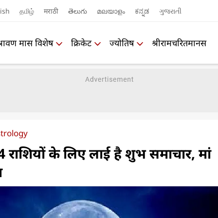
ish
தமிழ்
मराठी
తెలుగు
മലയാളം
ಕನ್ನಡ
ગુજરાતી
श्रावण मास विशेष
क्रिकेट
ज्योतिष
श्रीरामचरितमानस
trology
4 राशियों के लिए लाई है शुभ समाचार, मां
न