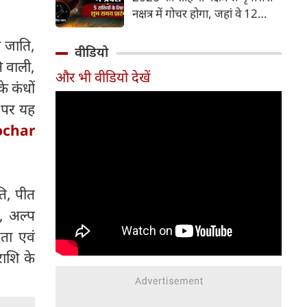
और भूमि का कारक माना गया है,
नक्षत्र में गोचर होगा, जहां वे 12
जबकि मृगशिरा नक्षत्र के स्वामी स्वयं
अगस्त तक रहेंगे। मंगल के इस नक्षत्र
मंगल ग्रह ही हैं। अपने ही नक्षत्र में
ष जाति,
परिवर्तन के चलते 5 भाग्यशाली
वीडियो
मंगल का यह गोचर अत्यंत
राशियों के जीवन में सकारात्मक
ि वाली,
शक्तिशाली और शुभ फलदायी माना
और भी वीडियो देखें
बदलाव देखने को मिलेंगे और उनके
े कंधों
जा रहा है।
लिए लाभ के योग बनेंगे।
ल पर यह
ochar
ति, पीत
िय, अल्प
रता एवं
राशि के