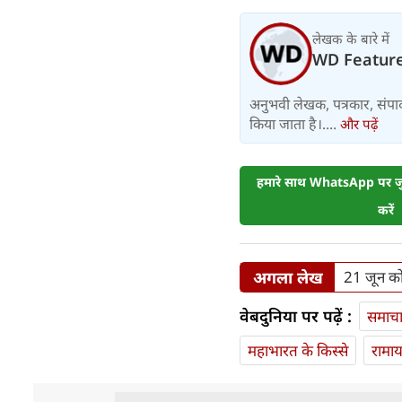
लेखक के बारे में
WD Featur
अनुभवी लेखक, पत्रकार, संपा
किया जाता है।....
और पढ़ें
हमारे साथ WhatsApp पर जुड
करें
अगला लेख
21 जून को द
वेबदुनिया पर पढ़ें :
समाच
महाभारत के किस्से
रामा