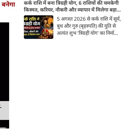
सुगंध या औषधीय गुण ही नहीं, बल्कि
कर्क राशि में बना त्रिग्रही योग, 6 राशियों की चमकेगी
 बनेगा
एक सांस्कृतिक संकेत भी समेटे रहता
किस्मत, करियर, नौकरी और व्यापार में मिलेगा बड़ा
है। यदि हल्दी स्थिरता का बोध कराती
लाभ
5 अगस्त 2026 से कर्क राशि में सूर्य,
है, लाल मिर्च ऊर्जा का प्रतीक बनती
बुध और गुरु (बृहस्पति) की युति से
है और तेजपत्ता अदृश्य प्रभावों की
अत्यंत शुभ 'त्रिग्रही योग' का निर्माण
ओर संकेत करता है, तो धनिया प्रकृति
हुआ है जो 17 अगस्त तक रहेगा।
की उस सहज बुद्धिमत्ता का
ज्योतिष शास्त्र में कर्क राशि में इन
प्रतिनिधित्व करता है जो बिना शोर
तीन प्रमुख ग्रहों का एक साथ आना
किए जीवन में संतुलन स्थापित करती
बहुत ही दुर्लभ और फलदायी माना
है।
जाता है, क्योंकि यहाँ गुरु उच्च के
होते हैं तथा सूर्य-बुध के मिलने से
'बुधादित्य राजयोग' का निर्माण भी
होता है। इस त्रिग्रही योग के प्रभाव से
6 राशियों की किस्मत चमकने वाली है
और उन्हें करियर, नौकरी तथा व्यापार
-
में अभूतपूर्व लाभ मिलने के संकेत हैं।
आइए जानते हैं वे भाग्यशाली राशियां
कौन-सी हैं।