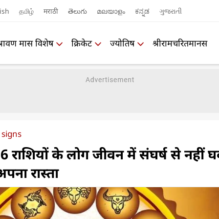
ish
தமிழ்
मराठी
తెలుగు
മലയാളം
ಕನ್ನಡ
ગુજરાતી
श्रावण मास विशेष
क्रिकेट
ज्योतिष
श्रीरामचरितमानस
 signs
 राशियों के लोग जीवन में संघर्ष से नहीं घ
ैं अपना रास्ता