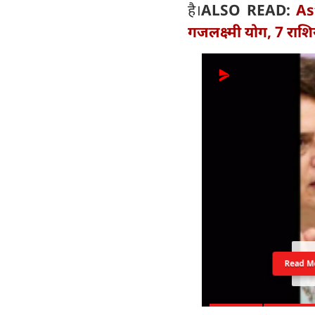
है।
ALSO READ:
As
गजलक्ष्मी योग, 7 राश
Read M