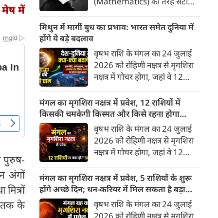
(Mathematics) की तरह सटीक,
ेष में
अकाट्य और संदेह से परे बनाया
जाए। वे एक ऐसा सार्वभौमिक सत्य
मिथुन में मार्गी बुध का प्रभाव: भारत समेत दुनिया में
खोजना चाहते थे, जिस पर कोई भी
होंगे ये बड़े बदलाव
प्रश्नचिह्न न लगा सके। इसी विचार ने
वृषभ राशि के मंगल का 24 जुलाई
बुद्धिवाद (Rationalism) की नींव
2026 को रोहिणी नक्षत्र से मृगशिरा
रखी। आइए, देकार्त के इस अद्भुत
नक्षत्र में गोचर होगा, जहां वे 12
दार्शनिक चिंतन के 4 प्रमुख स्तंभों को
अगस्त तक रहेंगे। ज्योतिष की दुनिया
गहराई से समझते हैं।
में एक बड़ा हलचल भरा मोड़ आ चुका
मंगल का मृगशिरा नक्षत्र में प्रवेश, 12 राशियों में
है- बुध ग्रह अपनी ही प्रिय राशि मिथुन
किसकी चमकेगी किस्मत और किसे रहना होगा
में सीधे (मार्गी) चलने लगे हैं। अब जब
सावधान?
वृषभ राशि के मंगल का 24 जुलाई
बुद्धि और संवाद का कारक ग्रह सीधी
2026 को रोहिणी नक्षत्र से मृगशिरा
चाल चलेगा, तो जाहिर है आपकी
नक्षत्र में गोचर होगा, जहां वे 12
सोच, बातचीत और फैसलों की रफ्तार
 पुरुष-
अगस्त तक रहेंगे। मंगल के इस नक्षत्र
भी बदल जाएगी।
न अंगों
परिवर्तन के चलते मेष से लेकर मीन
मंगल का मृगशिरा नक्षत्र में प्रवेश, 5 राशियों के शुरू
तक किन राशियों के लिए शुभ और
मित्रों
होंगे अच्छे दिन; धन-करियर में मिल सकता है बड़ा
किनके लिए है अशुभ। ज्योतिष शास्त्र
लाभ
जातक के
वृषभ राशि के मंगल का 24 जुलाई
में मंगल को ऊर्जा, साहस, पराक्रम
2026 को रोहिणी नक्षत्र से मृगशिरा