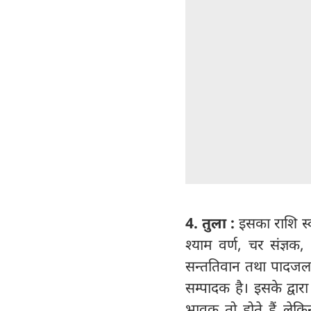
4. तुला :
इसका राशि स्व
श्याम वर्ण, चर संज्ञक, 
सन्ततिवान तथा पादजल रा
सम्पादक है। इसके द्वार
भावुक तो होते हैं लेकिन 