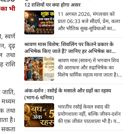
अनुसार, किसी भी शुभ कार्य को सही
12 राशियों पर क्या होगा असर
ी का भी
मुहूर्त में करने से सफलता की
11 अगस्त 2026, मंगलवार को
संभावना बढ़ जाती है। 'वेबदुनिया'
प्रातः 06:33 बजे सौंदर्य, प्रेम, कला
आपके लिए लेकर आया है 08
और भौतिक सुख-सुविधाओं का
अगस्‍त, 2026 का विशेष पंचांग और
कारक ग्रह 'शुक्र' उत्तराफाल्गुनी नक्षत्र
 स्वर्ण
शुभ-अशुभ मुहूर्त।
के चतुर्थ पद से निकलकर हस्त नक्षत्र
श्रावण मास विशेष: शिवलिंग पर कितने प्रकार के
ान, दृढ़
के प्रथम पद में प्रवेश करेगा। हस्त
अभिषेक किए जाते हैं? जानिए हर अभिषेक का
ील तथा
नक्षत्र के स्वामी चंद्रमा हैं, जो मन और
महत्व
श्रावण मास (सावन) में भगवान शिव
यह राशि
भावनाओं का प्रतिनिधित्व करते हैं।
की आराधना और रुद्राभिषेक का
सौंदर्य के कारक शुक्र का चंद्रमा के
विशेष धार्मिक महत्व माना जाता है।
नक्षत्र में प्रवेश सभी 12 राशियों के
शास्त्रों और पुराणों के अनुसार,
जीवन में रचनात्मकता, आर्थिक
अलग-अलग द्रव्यों (सामग्रियों) से
अंक-दर्शन : रसोई के मसाले और ग्रहों का रहस्य
ष जाति,
स्थिति और व्यक्तिगत संबंधों पर
किए गए अभिषेक से अलग-अलग
(भाग-6 धनिया)
गहरा प्रभाव डालेगा।
, मध्यम
प्रकार के फल प्राप्त होते हैं। भगवान
भारतीय रसोई केवल स्वाद की
मिक तथा
शिव को "अभिषेक प्रिय" माना गया
प्रयोगशाला नहीं, बल्कि जीवन-दर्शन
है। यहाँ मुख्य प्रकार के शिव-अभिषेक
ाता है।
की एक जीवंत पाठशाला भी है। यहां
और उनके महत्व की पूरी जानकारी दी
प्रत्येक मसाला अपने भीतर केवल
ीं सकता
गई है।