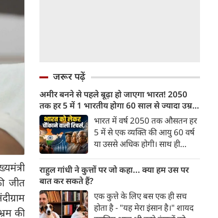
जरूर पढ़ें
अमीर बनने से पहले बूढ़ा हो जाएगा भारत! 2050
तक हर 5 में 1 भारतीय होगा 60 साल से ज्यादा उम्र
का
भारत में वर्ष 2050 तक औसतन हर
5 में से एक व्यक्ति की आयु 60 वर्ष
या उससे अधिक होगी। साथ ही
लगभग 10 में से 7 बुजुर्ग ग्रामीण
यमंत्री
भारत में रहेंगे। ‘ट्रांसफॉर्म रूरल
राहुल गांधी ने कुत्तों पर जो कहा... क्या हम उस पर
इंडिया’ (टीआरआई) की रिचर्स के
बात कर सकते हैं?
की जीत
अनुसार भारत विकसित देशों के
एक कुत्ते के लिए बस एक ही सच
दीग्राम
विपरीत समृद्ध बनने से पहले ही वृद्ध
होता है - "यह मेरा इंसान है।" शायद
भ्रम की
होती आबादी वाले देश की श्रेणी में