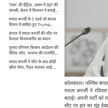
TMC की हैट्रिक, असम में BJP की
वापसी, केरल में विजयन ने बचाई
कुर्सी, तमिलनाडु में सत्ता DMK के
ममता बनर्जी के 5 कार्ड जो बंगाल
हाथ; पुडुचेरी में NDA जीता
विजय में साबित हुए Trump
Cards
बंगाल में ममता बनर्जी की जीत पर
कैलाश विजयवर्गीय का बयान
चुनाव परिणाम किसान आंदोलन की
नैतिक जीत, भाजपा की राजनैतिक
हार: संयुक्त किसान मोर्चा
ममता बनर्जी ने जीत के बाद छोड़ी
व्हील चेयर, पैदल चलकर आईं,
कार्यकर्ताओं को कही बड़ी बात
कोलकाता। पश्चिम बंगाल 
ममता बनर्जी ने रविवा
बताई। अपनी पार्टी को रा
सीट पर हार का मुंह दे