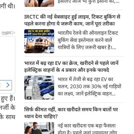
इसलिए आज भी कुत्ते इंसानों को,
पहुंच रहा है।
लगी थी।
इंसानों से बेहतर समझते हैं। जब हम
भू-राजनीति से लेकर कृत्रिम
IRCTC की नई वेबसाइट हुई लाइव, टिकट बुकिंग से
बुद्धिमत्ता, जलवायु परिवर्तन से लेकर
पहले करना होगा ये जरूरी काम, जानें पूरा तरीका
क्रिकेट तक हर विषय पर बहस कर
भारतीय रेलवे की ऑनलाइन टिकट
सकते हैं, तो उस जीव पर भी एक
बुकिंग सेवा इस्तेमाल करने वाले
गंभीर चर्चा बनती है जिसने किसी भी
यात्रियों के लिए जरूरी खबर है।
सभ्यता से पहले इंसान का साथ चुना
IRCTC ने अपनी नई टिकट बुकिंग
था। दुर्भाग्य यह है कि आज कुत्तों के
वेबसाइट का बीटा वर्जन लॉन्च कर
भारत में बढ़ रहा EV का क्रेज, खरीदने से पहले जानें
बारे में हमारी राय पशु-चिकित्सकों,
दिया है। करीब 24 साल पुराने
इलेक्ट्रिक वाहनों के 4 प्रकार और इनके फायदे
व्यवहार वैज्ञानिकों या विशेषज्ञों से
इंटरफेस के बाद वेबसाइट को नए
भारत में तेजी से बढ़ रहा EV का
कम... और व्हाट्सऐप यूनिवर्सिटी से
डिजाइन और कई नए फीचर्स के साथ
चलन, 2030 तक 30% नई गाड़ियों
ज़्यादा बनती है।
अपडेट किया गया है।
का लक्ष्य, जानें इलेक्ट्रिक वाहन
ुए हैं।
कितने प्रकार के होते हैं और क्या है
र्जी के
200 अरब रुपए का मौका
सिर्फ कीमत नहीं, कार खरीदते समय किन बातों पर
के साथ
ध्यान देना चाहिए?
नई कार खरीदना एक बड़ा फैसला
होता है। पहले जहां ज़्यादातर लोग