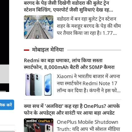
हादसे में 7 लोगों की मौत हो गई और
बरगद के पेड़ जैसी दिखेगी वडोदरा की बुलेट ट्रेन
11 अन्य घायल हो गए। घायलों को
स्टेशन बिल्डिंग, एयरपोर्ट जैसी सुविधाएं देख रह
अस्पताल में भर्ती कराया गया है।
जाएंगे दंग
वडोदरा में बन रहा बुलेट ट्रेन स्टेशन
शहर के मशहूर बरगद के पेड़ की थीम
पर तैयार किया जा रहा है। 1.77
लाख वर्ग फीट में बन रहे स्टेशन पर
एयरपोर्ट जैसी आधुनिक सुविधाएं
मोबाइल मेनिया
होंगी। मुंबई-अहमदाबाद यात्रा महज
Redmi का बड़ा धमाका, लांच किया सस्ता
2 घंटे 15 मिनट में पूरी होगी।
स्मार्टफोन, 8,000mAh बैटरी और 50MP कैमरा
Xiaomi ने भारतीय बाजार में अपना
नया स्मार्टफोन Redmi Note 17
लॉन्च कर दिया है। कंपनी ने इस फोन
को TrueColour AMOLED
डिस्प्ले, 8,000mAh की बड़ी बैटरी
िक करें
क्या सच में 'अलविदा' कह रहा है OnePlus? आपके
और Qualcomm Snapdragon
फोन के अपडेट्स और वारंटी पर आया बड़ा अपडेट
चिपसेट के साथ पेश किया है। फोन में
OnePlus Mobile Shutdown
50MP का मेन कैमरा दिया गया है।
Truth: यदि आप भी सोशल मीडिया