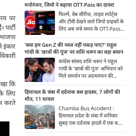
पिछले तीन साल से जमीन की तलाश
मनोरंजन, जियो ने बढ़ाया OTT-Pass का दायरा
कर रहे हैं। सीएम धामी ने अधिकारियों
फिल्में, वेब सीरीज, लाइव स्पोर्ट्स
समय पर
को मामले में जरूरी कार्रवाई के निर्देश
और टीवी देखने वाले जियो ग्राहकों के
दिए हैं।
 पार्टी
लिए अब लंबे समय के OTT-Pass
भी उपलब्ध होंगे। कंपनी ने 550
ि भाजपा
रुपये में 84 दिन और 2,000 रुपये
'क्या हम Gen Z की नब्ज नहीं पकड़ पाए?' राहुल
े इंकार
में 365 दिन वाले दो नए पास जोड़े हैं।
गांधी के 'छात्रों की गूंज' पर शशि थरूर का बड़ा बयान
अधिकारी
पहले से मौजूद 200 रुपये के पास
कांग्रेस सांसद शशि थरूर ने राहुल
की वैधता 28 दिन है।
गांधी के 'छात्रों की गूंज' अभियान को
मिले समर्थन पर आत्ममंथन की
जरूरत बताई। उन्होंने सवाल उठाया
लिखा कि
कि क्या कांग्रेस Gen Z और छात्रों
हिमाचल के चंबा में दर्दनाक बस हादसा, 7 लोगों की
 के लिए
की नब्ज को समझने में नाकाम रही।
मौत, 11 घायल
म करते
Chamba Bus Accident :
हिमाचल प्रदेश के चंबा में शनिवार
सुबह एक दर्दनाक हादसे में एक बस
दुर्घटनाग्रस्त हो गई। इस दर्दनाक