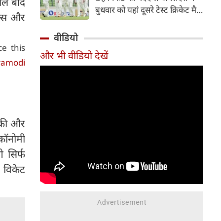
ाल बाद
हिस्सा रहे माधव तिवारी इस समय
बुधवार को यहां दूसरे टेस्ट क्रिकेट मैच
मध्य प्रदेश के सबसे चर्चित युवा
क्स और
में पाकिस्तान को 78 रन से हराकर
क्रिकेटरों में से एक हैं।
श्रृंखला में 2-0 से क्लीन स्वीप किया।
वीडियो
पाकिस्तान की टीम 437 रन के लक्ष्य
e this
और भी वीडियो देखें
का पीछा करते हुए 358 रन पर
ramodi
आउट हो गई। बांग्लादेश ने पहला
टेस्ट मैच 104 रन से जीता था।
फेंकी और
इकॉनोमी
 सिर्फ
 विकेट