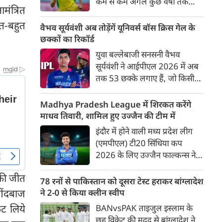
कम से कम अगले कुछ वर्षों तक
ंत्रित
ऑस्ट्रेलियाई क्रिकेट उनकी पहली
त-बहुत
प्राथमिकता होगी। यह बयान उस चर्चा
वैभव सूर्यवंशी अब तोड़ेंगें यूनिवर्स बॉस क्रिस गेल के
के बीच आया है, जिसमें कहा जा रहा
छक्कों का रिकॉर्ड
है कि ऑस्ट्रेलिया के कुछ बड़े खिलाड़ी
युवा बल्लेबाजी सनसनी वैभव
IPL से आगे बढ़कर अन्य फ्रेंचाइजी
सूर्यवंशी ने आईपीएल 2026 में अब
क्रिकेट खेलने के लिए राष्ट्रीय टीम से
तक 53 छक्के लगाए हैं, जो किसी
दूरी बना सकते हैं।
भी बल्लेबाज़ द्वारा किसी भी टी 20
टूर्नामेंट में दूसरे सबसे ज़्यादा हैं। सबसे
Madhya Pradesh League में शिरकत करेंगे
ज़्यादा 59 छक्के क्रिस गेल ने
माधव तिवारी, शामिल हुए उज्जैन की टीम में
आईपीएल 2012 में लगाए थे।
इंदौर में होने वाली मध्य प्रदेश लीग
सूर्यवंशी की नज़रें अब गेल के रिकॉर्ड
(एमपीएल) टी20 सिंधिया कप
पर होंगी।
2026 के लिए उज्जैन फाल्कन्स ने
अपनी टीम की घोषणा कर दी है,
की जीत
जिसमें युवा ऑलराउंडर माधव तिवारी
78 रनों से पाकिस्तान को दूसरा टेस्ट हराकर बांग्लादेश
सबसे बड़े आकर्षण के रूप में
गेंदबाज
ने 2-0 से किया क्लीन स्वीप
उभरकर सामने आए हैं। इंडियन
ेट लिये
BANvsPAK ताइजुल इस्लाम के
प्रीमियर लीग में दिल्ली कैपिटल्स का
छह विकेट की मदद से बांग्लादेश ने