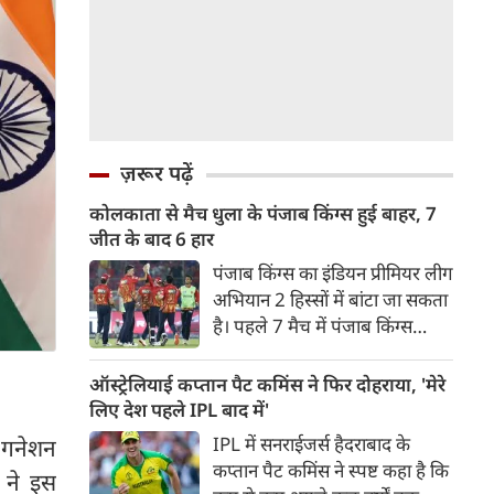
ज़रूर पढ़ें
कोलकाता से मैच धुला के पंजाब किंग्स हुई बाहर, 7
जीत के बाद 6 हार
पंजाब किंग्स का इंडियन प्रीमियर लीग
अभियान 2 हिस्सों में बांटा जा सकता
है। पहले 7 मैच में पंजाब किंग्स
अविजित रही अगले 6 मुकाबले में
उसे हार का सामना करना पड़ा इसके
ऑस्ट्रेलियाई कप्तान पैट कमिंस ने फिर दोहराया, 'मेरे
बाद अंतिम मैच वह जरूर जीती
लिए देश पहले IPL बाद में'
लेकिन तब तक उसकी किस्मत
IPL में सनराईजर्स हैदराबाद के
ा गनेशन
लखनऊ के हाथ लिखी गई थी।
कप्तान पैट कमिंस ने स्पष्ट कहा है कि
ह ने इस