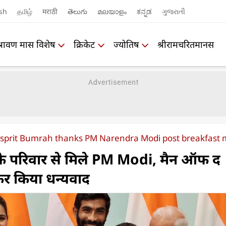
sh
தமிழ்
मराठी
తెలుగు
മലയാളം
ಕನ್ನಡ
ગુજરાતી
श्रावण मास विशेष
क्रिकेट
ज्योतिष
श्रीरामचरितमानस
asprit Bumrah thanks PM Narendra Modi post breakfast 
 के परिवार से मिले PM Modi, मैन ऑफ द
ीट कर किया धन्यवाद