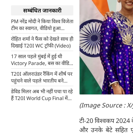
सम्बंधित जानकारी
PM नरेंद्र मोदी ने किया विश्व विजेता
टीम का स्वागत, वीडियो हुआ
वायरल
रोहित शर्मा ने फैंस को देखते साथ ही
दिखाई T20I WC ट्रॉफी (Video)
17 साल पहले मुंबई में हुई थी
Victory Parade, बस का वीडियो
हुआ वायरल
T20I ऑलराउंडर रैंकिंग में शीर्ष पर
पहुंचने वाले पहले भारतीय बने
हार्दिक पंड्या
डेविड मिलर अब भी नहीं पचा पा रहे
हैं T20I World Cup Final में
(Image Source : X
मिली हार
टी-20 विश्वकप 2024 के 
और उनके बेटे सहित पूर