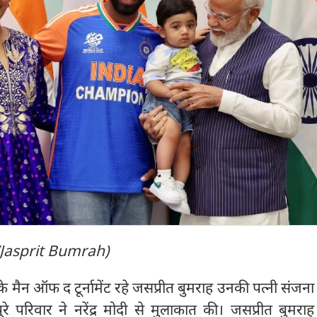
/Jasprit Bumrah)
मैन ऑफ द टूर्नामेंट रहे जसप्रीत बुमराह उनकी पत्नी संजन
े परिवार ने नरेंद्र मोदी से मुलाकात की। जसप्रीत बुमरा