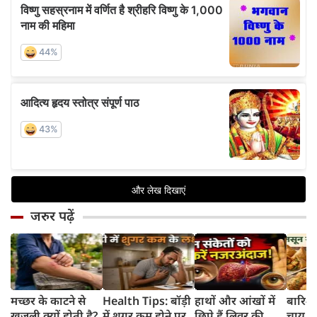
जरुर पढ़ें
मच्छर के काटने से
Health Tips: बॉड़ी
हाथों और आंखों में
बारिश 
खुजली क्यों होती है?
में शुगर कम होने पर
छिपे हैं लिवर की
चाय के