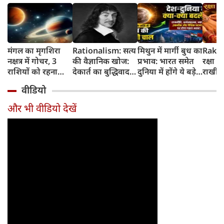
मंगल का मृगशिरा
Rationalism: सत्य
मिथुन में मार्गी बुध का
Rakhi
नक्षत्र में गोचर, 3
की वैज्ञानिक खोज:
प्रभाव: भारत समेत
रक्षा ब
राशियों को रहना
देकार्त का बुद्धिवाद
दुनिया में होंगे ये बड़े
राखी ब
होगा 12 अगस्त तक
और आधुनिक दर्शन
बदलाव
मुहूर्त?
वीडियो
सावधान
का जन्म
और भी वीडियो देखें