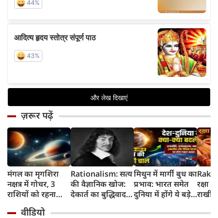
ज़रूर पढ़ें
मंगल का मृगशिरा
Rationalism: सत्य
मिथुन में मार्गी बुध का
Rakhi
नक्षत्र में गोचर, 3
की वैज्ञानिक खोज:
प्रभाव: भारत समेत
रक्षा ब
राशियों को रहना
देकार्त का बुद्धिवाद
दुनिया में होंगे ये बड़े
राखी ब
होगा 12 अगस्त तक
और आधुनिक दर्शन
बदलाव
मुहूर्त?
वीडियो
सावधान
का जन्म