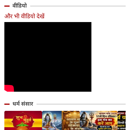
होगा 12 अगस्त तक
और आधुनिक दर्शन
बदलाव
मुहूर्त?
वीडियो
सावधान
का जन्म
और भी वीडियो देखें
धर्म संसार