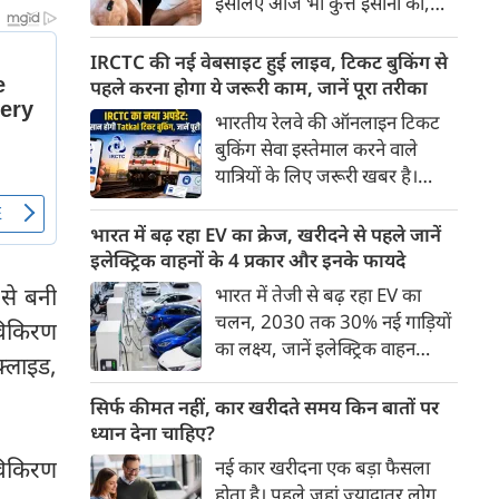
इसलिए आज भी कुत्ते इंसानों को,
पहुंच रहा है।
इंसानों से बेहतर समझते हैं। जब हम
भू-राजनीति से लेकर कृत्रिम
IRCTC की नई वेबसाइट हुई लाइव, टिकट बुकिंग से
बुद्धिमत्ता, जलवायु परिवर्तन से लेकर
पहले करना होगा ये जरूरी काम, जानें पूरा तरीका
क्रिकेट तक हर विषय पर बहस कर
भारतीय रेलवे की ऑनलाइन टिकट
सकते हैं, तो उस जीव पर भी एक
बुकिंग सेवा इस्तेमाल करने वाले
गंभीर चर्चा बनती है जिसने किसी भी
यात्रियों के लिए जरूरी खबर है।
सभ्यता से पहले इंसान का साथ चुना
IRCTC ने अपनी नई टिकट बुकिंग
था। दुर्भाग्य यह है कि आज कुत्तों के
वेबसाइट का बीटा वर्जन लॉन्च कर
भारत में बढ़ रहा EV का क्रेज, खरीदने से पहले जानें
बारे में हमारी राय पशु-चिकित्सकों,
दिया है। करीब 24 साल पुराने
इलेक्ट्रिक वाहनों के 4 प्रकार और इनके फायदे
व्यवहार वैज्ञानिकों या विशेषज्ञों से
इंटरफेस के बाद वेबसाइट को नए
से बनी
भारत में तेजी से बढ़ रहा EV का
कम... और व्हाट्सऐप यूनिवर्सिटी से
डिजाइन और कई नए फीचर्स के साथ
चलन, 2030 तक 30% नई गाड़ियों
ज़्यादा बनती है।
विकिरण
अपडेट किया गया है।
का लक्ष्य, जानें इलेक्ट्रिक वाहन
क्लाइड,
कितने प्रकार के होते हैं और क्या है
200 अरब रुपए का मौका
सिर्फ कीमत नहीं, कार खरीदते समय किन बातों पर
ध्यान देना चाहिए?
 विकिरण
नई कार खरीदना एक बड़ा फैसला
होता है। पहले जहां ज़्यादातर लोग