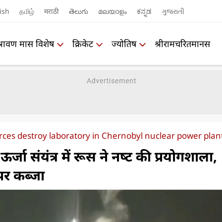
ish
தமிழ்
मराठी
తెలుగు
മലയാളം
ಕನ್ನಡ
ગુજરાતી
श्रावण मास विशेष
क्रिकेट
ज्योतिष
श्रीरामचरितमानस
rces destroy laboratory in Chernobyl nuclear power plan
र्जा संयंत्र में रूस ने नष्‍ट की प्रयोगशाला,
 पर कब्जा