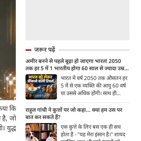
जरूर पढ़ें
अमीर बनने से पहले बूढ़ा हो जाएगा भारत! 2050
तक हर 5 में 1 भारतीय होगा 60 साल से ज्यादा उम्र
का
भारत में वर्ष 2050 तक औसतन हर
5 में से एक व्यक्ति की आयु 60 वर्ष
या उससे अधिक होगी। साथ ही
लगभग 10 में से 7 बुजुर्ग ग्रामीण
किया कि
भारत में रहेंगे। ‘ट्रांसफॉर्म रूरल
राहुल गांधी ने कुत्तों पर जो कहा... क्या हम उस पर
इंडिया’ (टीआरआई) की रिचर्स के
बात कर सकते हैं?
 है, जो
अनुसार भारत विकसित देशों के
एक कुत्ते के लिए बस एक ही सच
। युद्ध
विपरीत समृद्ध बनने से पहले ही वृद्ध
होता है - "यह मेरा इंसान है।" शायद
होती आबादी वाले देश की श्रेणी में