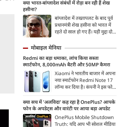
अगर कांग्रेस से भी इस बिल को
क्या भारत-बांग्लादेश संबंधों में रोड़ा बन रही हैं शेख
मंजूरी मिल जाती है तो इसे राष्‍ट्रपति
हसीना?
डोनाल्ड ट्रंप के हस्ताक्षर के बाद
बांग्लादेश में तख्तापलट के बाद पूर्व
अमेरिका रूस-ईरान से तेल खरीद पर
प्रधानमंत्री शेख हसीना को भारत में
भारत पर 100% टैरिफ का रास्ता
रहते दो साल हो गए हैं। यही मुद्दा दोनों
साफ हो जाएगा।
देशों के आपसी संबंधों की राह में
सबसे बड़ा रोड़ा बना हुआ है। शेख
मोबाइल मेनिया
हसीना दोनों देशों के लिए बेहद अहम
Redmi का बड़ा धमाका, लांच किया सस्ता
हैं।
स्मार्टफोन, 8,000mAh बैटरी और 50MP कैमरा
Xiaomi ने भारतीय बाजार में अपना
नया स्मार्टफोन Redmi Note 17
लॉन्च कर दिया है। कंपनी ने इस फोन
को TrueColour AMOLED
डिस्प्ले, 8,000mAh की बड़ी बैटरी
क्या सच में 'अलविदा' कह रहा है OnePlus? आपके
और Qualcomm Snapdragon
फोन के अपडेट्स और वारंटी पर आया बड़ा अपडेट
चिपसेट के साथ पेश किया है। फोन में
OnePlus Mobile Shutdown
50MP का मेन कैमरा दिया गया है।
Truth: यदि आप भी सोशल मीडिया