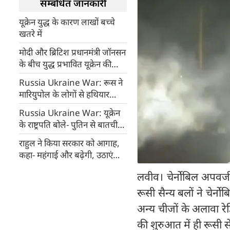
सम्बंधित जानकारी
यूक्रेन युद्ध के कारण लाखों बच्चे
खतरे में
मोदी और ब्रिटिश प्रधानमंत्री जॉनसन
के बीच युद्ध प्रभावित यूक्रेन की
स्थिति पर चर्चा
Russia Ukraine War: रूस ने
मारियुपोल के लोगों से हथियार
डालने की मांग की, यूक्रेन ने ठुकराया
Russia Ukraine War: यूक्रेन
प्रस्ताव, भयानक युद्ध का खतरा
के राष्ट्रपति बोले- पुतिन से बातचीत
को तैयार, जंग नहीं थमी तो तीसरा
राहुल ने किया सरकार को आगाह,
विश्व युद्ध तय
कहा- महंगाई और बढ़ेगी, उठाएं
उचित कदम
लवीव। चेर्नोबिल अपवर्जन
रूसी सैन्य बलों ने चेर्न
अन्य चीजों के अलावा रेड
की शुरुआत में ही रूसी सेन