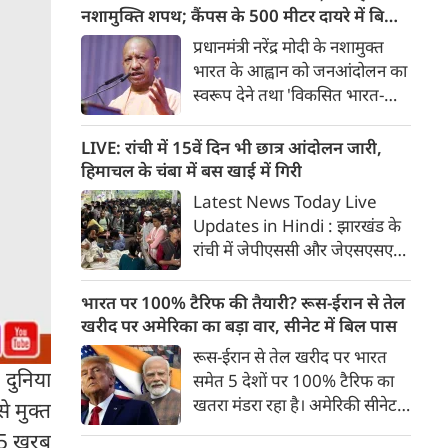
होंगी। मुंबई-अहमदाबाद यात्रा महज
नशामुक्ति शपथ; कैंपस के 500 मीटर दायरे में बिक्री
2 घंटे 15 मिनट में पूरी होगी।
पर सख्ती
प्रधानमंत्री नरेंद्र मोदी के नशामुक्त
भारत के आह्वान को जनआंदोलन का
स्वरूप देने तथा 'विकसित भारत-
विकसित उत्तर प्रदेश' के संकल्प को
साकार करने के उद्देश्य से योगी
LIVE: रांची में 15वें दिन भी छात्र आंदोलन जारी,
सरकार सभी उच्च शिक्षण संस्थानों में
हिमाचल के चंबा में बस खाई में गिरी
व्यापक नशामुक्ति अभियान
Latest News Today Live
चलाएगी। विधानसभा परिसर में उच्च
Updates in Hindi : झारखंड के
शिक्षा मंत्री योगेंद्र उपाध्याय की
रांची में जेपीएससी और जेएसएसएसी
अध्यक्षता में प्रदेश के सभी राजकीय
परीक्षा में धांधली के खिलाफ छात्र
विश्वविद्यालयों के कुलसचिवों एवं
आंदोलन का आज 15वां दिन है। कुछ
भारत पर 100% टैरिफ की तैयारी? रूस-ईरान से तेल
परीक्षा नियंत्रकों की महत्वपूर्ण बैठक
ही देर में फिर सर्किट हाउस में सरकार
खरीद पर अमेरिका का बड़ा वार, सीनेट में बिल पास
आयोजित की गई।
और छात्रों के प्रतिनिधिमंडल के बीच
रूस-ईरान से तेल खरीद पर भारत
बात होगी। पल पल की जानकारी...
 दुनिया
समेत 5 देशों पर 100% टैरिफ का
खतरा मंडरा रहा है। अमेरिकी सीनेट ने
े मुक्त
इस संबंध में बिल को मंजूरी दे दी है।
न 5 खरब