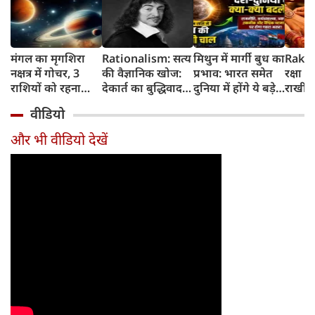
मंगल का मृगशिरा
Rationalism: सत्य
मिथुन में मार्गी बुध का
Rakhi
नक्षत्र में गोचर, 3
की वैज्ञानिक खोज:
प्रभाव: भारत समेत
रक्षा ब
राशियों को रहना
देकार्त का बुद्धिवाद
दुनिया में होंगे ये बड़े
राखी ब
होगा 12 अगस्त तक
और आधुनिक दर्शन
बदलाव
मुहूर्त?
वीडियो
सावधान
का जन्म
और भी वीडियो देखें