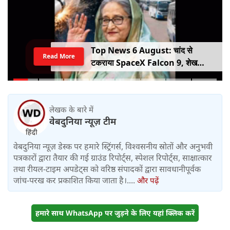
Top News 6 August: चांद से
Read More
टकराया SpaceX Falcon 9, शेख
हसीना की घर वापसी का ऐलान, MP में बस
किराया बढ़ा
लेखक के बारे में
वेबदुनिया न्यूज़ टीम
वेबदुनिया न्यूज़ डेस्क पर हमारे स्ट्रिंगर्स, विश्वसनीय स्रोतों और अनुभवी
पत्रकारों द्वारा तैयार की गई ग्राउंड रिपोर्ट्स, स्पेशल रिपोर्ट्स, साक्षात्कार
तथा रीयल-टाइम अपडेट्स को वरिष्ठ संपादकों द्वारा सावधानीपूर्वक
जांच-परख कर प्रकाशित किया जाता है।....
और पढ़ें
हमारे साथ WhatsApp पर जुड़ने के लिए यहां क्लिक करें