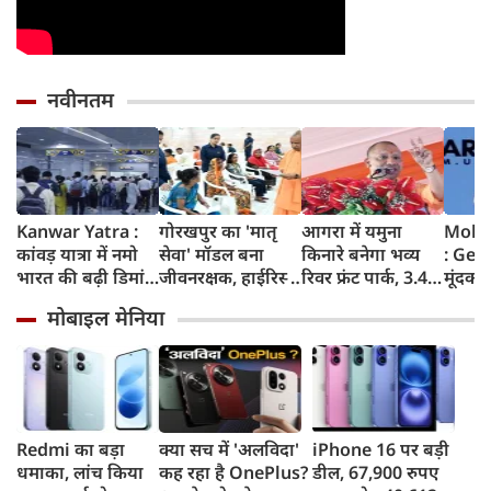
नवीनतम
Kanwar Yatra :
गोरखपुर का 'मातृ
आगरा में यमुना
Moha
कांवड़ यात्रा में नमो
सेवा' मॉडल बना
किनारे बनेगा भव्य
: Gen
भारत की बढ़ी डिमांड,
जीवनरक्षक, हाईरिस्क
रिवर फ्रंट पार्क, 3.46
मूंदकर
गाजियाबाद समेत
गर्भवती महिलाओं के
करोड़ रुपए खर्च
करूंगा,
मोबाइल मेनिया
कई स्टेशनों पर 50%
इलाज से बची 77
करेगी योगी सरकार;
प्रदर्शन
तक बढ़ी यात्रियों की
जिंदगियां
मिलेंगी ये खास
न बताए
संख्या
सुविधाएं
मोहन 
बड़ा 
पाकिस्
क्या क
Redmi का बड़ा
क्या सच में 'अलविदा'
iPhone 16 पर बड़ी
धमाका, लांच किया
कह रहा है OnePlus?
डील, 67,900 रुपए