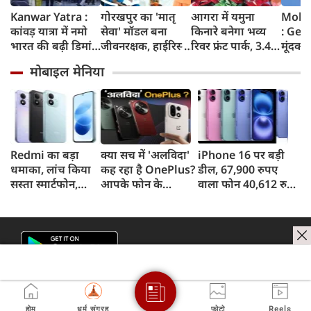
Kanwar Yatra :
गोरखपुर का 'मातृ
आगरा में यमुना
Moha
कांवड़ यात्रा में नमो
सेवा' मॉडल बना
किनारे बनेगा भव्य
: Gen
भारत की बढ़ी डिमांड,
जीवनरक्षक, हाईरिस्क
रिवर फ्रंट पार्क, 3.46
मूंदकर
गाजियाबाद समेत
गर्भवती महिलाओं के
करोड़ रुपए खर्च
करूंगा,
मोबाइल मेनिया
कई स्टेशनों पर 50%
इलाज से बची 77
करेगी योगी सरकार;
प्रदर्शन
तक बढ़ी यात्रियों की
जिंदगियां
मिलेंगी ये खास
न बताए
संख्या
सुविधाएं
मोहन 
बड़ा 
पाकिस्
क्या क
Redmi का बड़ा
क्या सच में 'अलविदा'
iPhone 16 पर बड़ी
धमाका, लांच किया
कह रहा है OnePlus?
डील, 67,900 रुपए
सस्ता स्मार्टफोन,
आपके फोन के
वाला फोन 40,612 रुपए
8,000mAh बैटरी
अपडेट्स और वारंटी पर
में खरीदने का मौका, ऐसे
और 50MP कैमरा
आया बड़ा अपडेट
मिलेगा डिस्काउंट
होम
धर्म संग्रह
फोटो
Reels