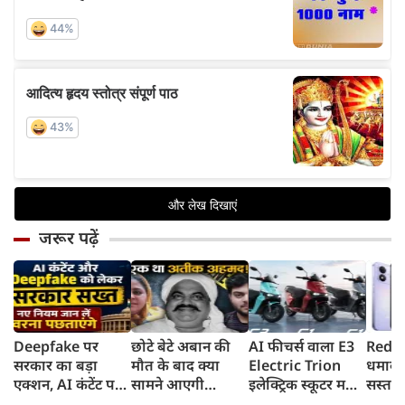
जरूर पढ़ें
Deepfake पर
छोटे बेटे अबान की
AI फीचर्स वाला E3
Redmi
सरकार का बड़ा
मौत के बाद क्या
Electric Trion
धमाका
एक्शन, AI कंटेंट पर
सामने आएगी
इलेक्ट्रिक स्कूटर मचा
सस्ता स
लेबल जरूरी,
शाइस्ता? 2023 से
देगा तहलका,
8,000