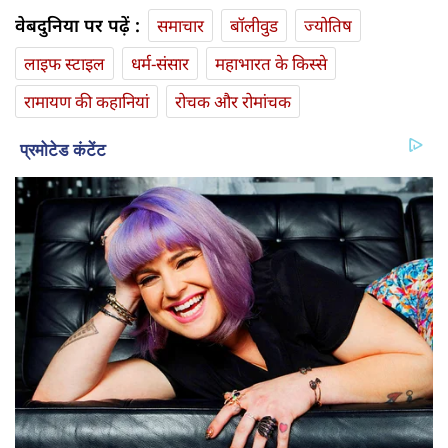
वेबदुनिया पर पढ़ें :
समाचार
बॉलीवुड
ज्योतिष
लाइफ स्‍टाइल
धर्म-संसार
महाभारत के किस्से
रामायण की कहानियां
रोचक और रोमांचक