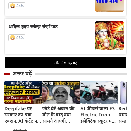
जरूर पढ़ें
Deepfake पर
छोटे बेटे अबान की
AI फीचर्स वाला E3
Redmi
सरकार का बड़ा
मौत के बाद क्या
Electric Trion
धमाका
एक्शन, AI कंटेंट पर
सामने आएगी
इलेक्ट्रिक स्कूटर मचा
सस्ता स
लेबल जरूरी,
शाइस्ता? 2023 से
देगा तहलका,
8,000