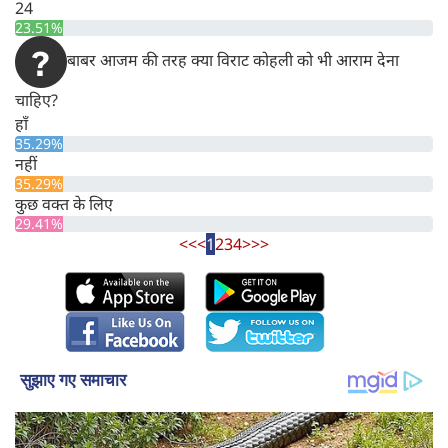
24
23.51%
बाबर आजम की तरह क्या विराट कोहली को भी आराम देना
चाहिए?
हाँ
35.29%
नहीं
35.29%
कुछ वक्त के लिए
29.41%
<<
<
1
2
3
4
>
>>