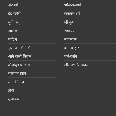
हॉट शॉट
भविष्यवाणी
वेब स्टोरी
सनातन धर्म
मूवी रिव्यू
श्री कृष्णा
आलेख
रामायण
पर्यटन
महाभारत
खुल जा सिम सिम
व्रत-त्योहार
आने वाली फिल्म
धर्म-दर्शन
बॉलीवुड फोकस
श्रीरामचरितमानस
सलमान खान
सनी लियोन
टीवी
मुलाकात