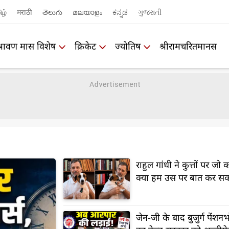
ிழ்
मराठी
తెలుగు
മലയാളം
ಕನ್ನಡ
ગુજરાતી
श्रावण मास विशेष
क्रिकेट
ज्योतिष
श्रीरामचरितमानस
राहुल गांधी ने कुत्तों पर जो 
क्या हम उस पर बात कर सकत
जेन-जी के बाद बुजुर्ग पेंशनभ