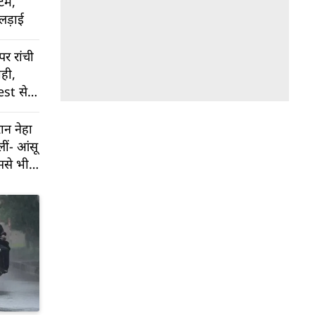
ेटम,
लड़ाई
पर रांची
ाही,
est से
रान नेहा
लीं- आंसू
इससे भी