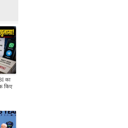
BI का
ीक किए