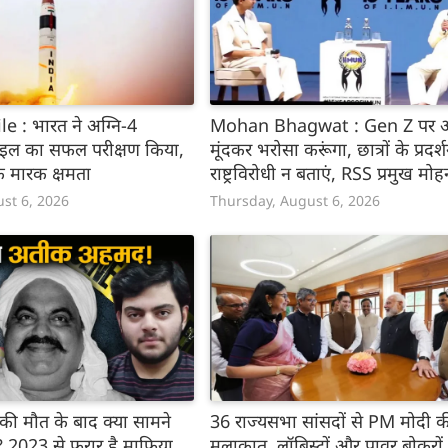
e : भारत ने अग्नि-4
Mohan Bhagwat : Gen Z पर 
ाइल का सफल परीक्षण किया,
मूंदकर भरोसा करूंगा, छात्रों के प्रदर
मारक क्षमता
राष्ट्रविरोधी न बताएं, RSS प्रमुख मोह
भागवत का बड़ा बयान, चीन और पाक
st 6, 2026
Thursday, August 6, 2026
को लेकर क्या कहा
 की मौत के बाद क्या सामने
36 राज्यसभा सांसदों से PM मोदी क
 2023 से फरार है माफिया
मुलाकात, लॉबिस्टों और पावर ब्रोकरों