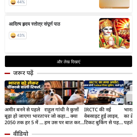
जरूर पढ़ें
अमीर बनने से पहले
राहुल गांधी ने कुत्तों
IRCTC की नई
भारत म
बूढ़ा हो जाएगा भारत!
पर जो कहा... क्या
वेबसाइट हुई लाइव,
का क्रे
2050 तक हर 5 में 1
हम उस पर बात कर
टिकट बुकिंग से पहले
पहले जा
भारतीय होगा 60
सकते हैं?
करना होगा ये जरूरी
वाहनों 
वीडियो
साल से ज्यादा उम्र का
काम, जानें पूरा
और इन