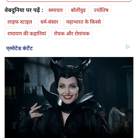
वेबदुनिया पर पढ़ें :
समाचार
बॉलीवुड
ज्योतिष
लाइफ स्‍टाइल
धर्म-संसार
महाभारत के किस्से
रामायण की कहानियां
रोचक और रोमांचक