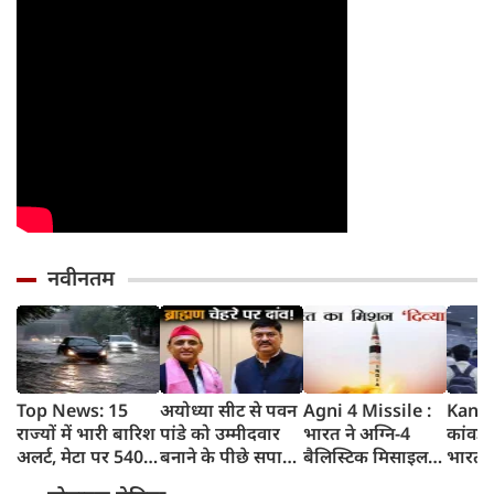
नवीनतम
Top News: 15
अयोध्या सीट से पवन
Agni 4 Missile :
Kanwa
राज्यों में भारी बारिश
पांडे को उम्मीदवार
भारत ने अग्नि-4
कांवड़ य
अलर्ट, मेटा पर 5400
बनाने के पीछे सपा
बैलिस्टिक मिसाइल
भारत क
करोड़ का जुर्माना,
की क्या रणनीति है?
का सफल परीक्षण
गाजिय