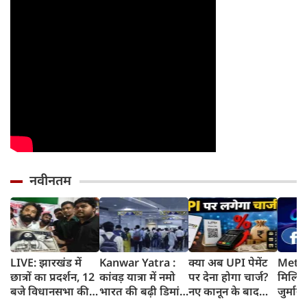
नवीनतम
LIVE: झारखंड में
Kanwar Yatra :
क्या अब UPI पेमेंट
Meta 
छात्रों का प्रदर्शन, 12
कांवड़ यात्रा में नमो
पर देना होगा चार्ज?
मिलिय
बजे विधानसभा की
भारत की बढ़ी डिमांड,
नए कानून के बाद
जुर्मान
ओर करेंगे मार्च
गाजियाबाद समेत
जानिए किसे लगेगा
मानसि