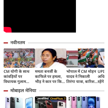
नवीनतम
CM योगी के साथ
ममता बनर्जी के
भोपाल में CM मोहन
UPI पर
कांवड़ियों पर
काफिले पर हमला,
यादव ने निकाली
अधिकां
विधायक गुलाम
भीड़ ने कार पर किया
तिरंगा यात्रा, बारिश
रहेंगे 
मोहम्मद ने बरसाए
पथराव, भाजपा और
में भी सैकड़ों युवाओं
लगेगा 
मोबाइल मेनिया
फूल, UP में सियासत
पुलिस पर लगा यह
ने दिखाया देशभक्ति
ने दिय
गरमाई, AIMIM ने
आरोप
का जज्बा
उठाए सवाल