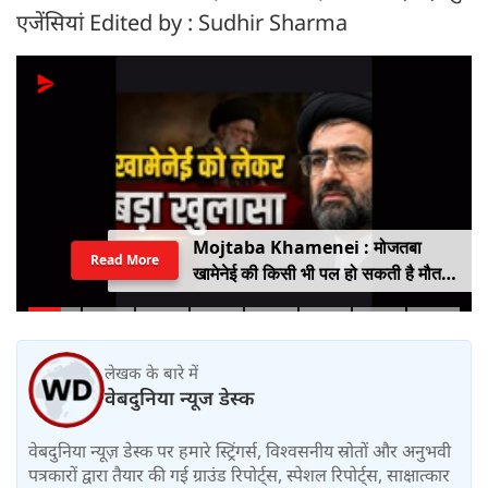
एजेंसियां Edited by : Sudhir Sharma
Mojtaba Khamenei : मोजतबा
Read More
खामेनेई की किसी भी पल हो सकती है मौत,
इजराइली मीडिया के दावे के बीच सामने आया
वीडियो, कैसी है ईरान के सुप्रीम लीडर की
हालत
लेखक के बारे में
वेबदुनिया न्यूज डेस्क
वेबदुनिया न्यूज़ डेस्क पर हमारे स्ट्रिंगर्स, विश्वसनीय स्रोतों और अनुभवी
पत्रकारों द्वारा तैयार की गई ग्राउंड रिपोर्ट्स, स्पेशल रिपोर्ट्स, साक्षात्कार