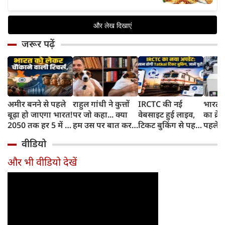
जरूर पढ़ें
अमीर बनने से पहले
राहुल गांधी ने कुत्तों
IRCTC की नई
भारत म
बूढ़ा हो जाएगा भारत!
पर जो कहा... क्या
वेबसाइट हुई लाइव,
का क्रे
2050 तक हर 5 में 1
हम उस पर बात कर
टिकट बुकिंग से पहले
पहले जा
भारतीय होगा 60
सकते हैं?
करना होगा ये जरूरी
वाहनों 
वीडियो
साल से ज्यादा उम्र का
काम, जानें पूरा
और इन
तरीका
और भी वीडियो देखें