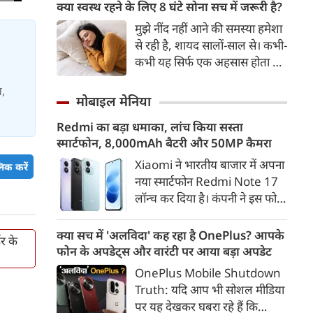
GPO पोस्ट ऑफिस के पास से
क्या स्वस्थ रहने के लिए 8 घंटे सोना सच में जरूरी है?
प्रतिबंधित कफ सिरप का बड़ा जखीरा
मुझे नींद नहीं आने की समस्या हमेशा
पकड़ा गया है। पुलिस की प्रारंभिक
से रही है, शायद सालों-साल से। कभी-
जांच में सामने आया है कि पोस्टल
कभी यह सिर्फ एक अहसास होता है,
सर्विस का इस्तेमाल करके कफ सिरप
तो कभी यह वाकई सच होता है। यह
को देश के अन्य राज्यों में भेजा जा
स,
बात मुझे पता है, क्योंकि मेरी घड़ी
मोबाइल मेनिया
रहा था।
मुझे यही बताती है, लेकिन देखा जाए
Redmi का बड़ा धमाका, लांच किया सस्ता
तो मेरी यह घड़ी भी इस समस्या की
स्मार्टफोन, 8,000mAh बैटरी और 50MP कैमरा
एक बड़ी वजह हो सकती है। यह मुझे
लगातार समय पर सोने की याद
Xiaomi ने भारतीय बाजार में अपना
िक करें
दिलाती रहती है और हर सुबह खराब
नया स्मार्टफोन Redmi Note 17
‘स्लीप स्कोर' दिखाकर परेशान करती
लॉन्च कर दिया है। कंपनी ने इस फोन
है।
को TrueColour AMOLED
डिस्प्ले, 8,000mAh की बड़ी बैटरी
क्या सच में 'अलविदा' कह रहा है OnePlus? आपके
डर के
और Qualcomm Snapdragon
फोन के अपडेट्स और वारंटी पर आया बड़ा अपडेट
चिपसेट के साथ पेश किया है। फोन में
OnePlus Mobile Shutdown
50MP का मेन कैमरा दिया गया है।
Truth: यदि आप भी सोशल मीडिया
इसके अलावा Redmi Note 17 में
पर यह देखकर घबरा रहे हैं कि