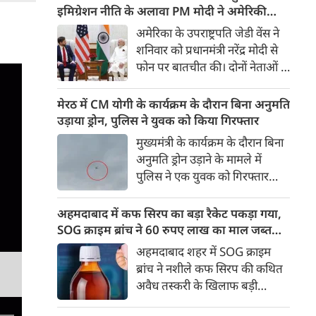
कराई गई है। एयरलाइन ने कहा कि
इमिग्रेशन नीति के अलावा PM मोदी ने अमेरिकी
रिपोर्ट उसके पास नहीं होने के कारण
उपराष्ट्रपति जेडी वेंस किन मुद्दों पर की चर्चा
अमेरिका के उपराष्ट्रपति जेडी वेंस ने
वह इस मामले में किसी निष्कर्ष पर
शनिवार को प्रधानमंत्री नरेंद्र मोदी से
टिप्पणी करने की स्थिति में नहीं है।
फोन पर बातचीत की। दोनों नेताओं ने
भारत-अमेरिका व्यापक वैश्विक
रणनीतिक साझेदारी को और मजबूत
मेरठ में CM योगी के कार्यक्रम के दौरान बिना अनुमति
करने के तरीकों पर चर्चा की।
उड़ाया ड्रोन, पुलिस ने युवक को किया गिरफ्तार
बातचीत के दौरान व्यापार, रक्षा,
मुख्यमंत्री के कार्यक्रम के दौरान बिना
ऊर्जा सुरक्षा, महत्वपूर्ण खनिज और
अनुमति ड्रोन उड़ाने के मामले में
उभरती तकनीकों जैसे प्रमुख मुद्दों पर
पुलिस ने एक युवक को गिरफ्तार
विचार-विमर्श हुआ।
किया है। कार्यक्रम स्थल के आसपास
दो ड्रोन उड़ते हुए दिखाई दिए थे। जांच
अहमदाबाद में कफ सिरप का बड़ा रैकेट पकड़ा गया,
में एक ड्रोन सरकारी और पूर्व अनुमति
SOG क्राइम ब्रांच ने 60 रुपए लाख का माल जब्त
से उड़ाया जा रहा था, जबकि दूसरा
किया
अहमदाबाद शहर में SOG क्राइम
ड्रोन बिना अनुमति उड़ता पाया गया।
ब्रांच ने नशीले कफ सिरप की कथित
अवैध तस्करी के खिलाफ बड़ी
कार्रवाई की है। रिलीफ रोड स्थित