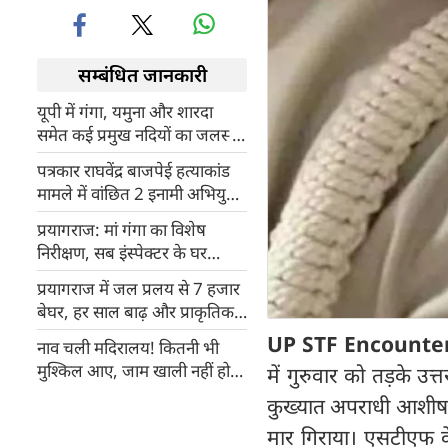
सम्बंधित जानकारी
यूपी में गंगा, यमुना और शारदा
समेत कई प्रमुख नदियों का जलस्तर
खतरे के निशान से ऊपर
पत्रकार राघवेंद्र बाजपेई हत्याकांड
मामले में वांछित 2 इनामी अभियुक्त
मुठभेड़ के बाद गिरफ्तार
प्रयागराज: मां गंगा का विशेष
निरीक्षण, सब इंस्पेक्टर के घर
आशीर्वाद देने पहुंचीं मैया
प्रयागराज में जल प्रलय से 7 हजार
बेघर, हर साल बाढ़ और प्राकृतिक
आपदाएं तो सिर्फ चेतावनी हैं
UP STF Encounte
नाव चली मदिरालय! कितनी भी
मुश्किल आए, जाम खाली नहीं होना
में गुरुवार को तड़के उ
चाहिए
कुख्यात अपराधी आशीष र
मार गिराया। एसटीएफ के