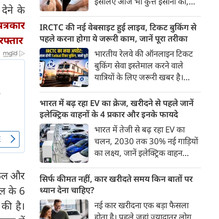
इसलिए आज भी कुत्ते इंसानों को,
पहुंच रहा है।
ेने के
इंसानों से बेहतर समझते हैं। जब हम
पत्रकार
भू-राजनीति से लेकर कृत्रिम
IRCTC की नई वेबसाइट हुई लाइव, टिकट बुकिंग से
बुद्धिमत्ता, जलवायु परिवर्तन से लेकर
पहले करना होगा ये जरूरी काम, जानें पूरा तरीका
रफ्तार
क्रिकेट तक हर विषय पर बहस कर
भारतीय रेलवे की ऑनलाइन टिकट
सकते हैं, तो उस जीव पर भी एक
बुकिंग सेवा इस्तेमाल करने वाले
गंभीर चर्चा बनती है जिसने किसी भी
यात्रियों के लिए जरूरी खबर है।
सभ्यता से पहले इंसान का साथ चुना
IRCTC ने अपनी नई टिकट बुकिंग
था। दुर्भाग्य यह है कि आज कुत्तों के
वेबसाइट का बीटा वर्जन लॉन्च कर
भारत में बढ़ रहा EV का क्रेज, खरीदने से पहले जानें
बारे में हमारी राय पशु-चिकित्सकों,
दिया है। करीब 24 साल पुराने
इलेक्ट्रिक वाहनों के 4 प्रकार और इनके फायदे
व्यवहार वैज्ञानिकों या विशेषज्ञों से
इंटरफेस के बाद वेबसाइट को नए
भारत में तेजी से बढ़ रहा EV का
कम... और व्हाट्सऐप यूनिवर्सिटी से
डिजाइन और कई नए फीचर्स के साथ
चलन, 2030 तक 30% नई गाड़ियों
ज़्यादा बनती है।
अपडेट किया गया है।
का लक्ष्य, जानें इलेक्ट्रिक वाहन
कितने प्रकार के होते हैं और क्या है
इफल और
200 अरब रुपए का मौका
सिर्फ कीमत नहीं, कार खरीदते समय किन बातों पर
ल के 6
ध्यान देना चाहिए?
की है।
नई कार खरीदना एक बड़ा फैसला
होता है। पहले जहां ज़्यादातर लोग