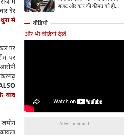
राज में
बजट और कार की कीमत को ही
वार देर
सबसे अहम मानते थे, वहीं आज
थुरा में
खरीदार कई दूसरे पहलुओं पर भी
वीडियो
ध्यान देते हैं। आइए जानते हैं कि कार
और भी वीडियो देखें
खरीदते समय किन बातों पर ध्यान
देना चाहिए।
इकल पर
 टीम पर
 आरोपी
ंकरगढ़
ALSO
के बाद
ं जमीन
फ कोयला