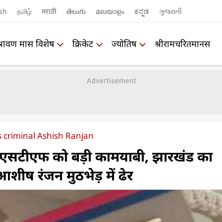
sh
தமிழ்
मराठी
తెలుగు
മലയാളം
ಕನ್ನಡ
ગુજરાતી
श्रावण मास विशेष
क्रिकेट
ज्योतिष
श्रीरामचरितमानस
s criminal Ashish Ranjan
UP एसटीएफ को बड़ी कामयाबी, झारखंड का
 आशीष रंजन मुठभेड़ में ढेर