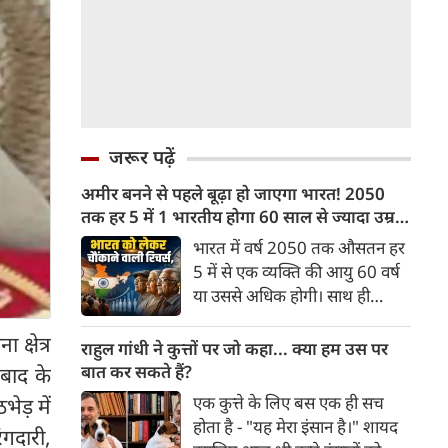
जरूर पढ़ें
अमीर बनने से पहले बूढ़ा हो जाएगा भारत! 2050
तक हर 5 में 1 भारतीय होगा 60 साल से ज्यादा उम्र
का
भारत में वर्ष 2050 तक औसतन हर
5 में से एक व्यक्ति की आयु 60 वर्ष
या उससे अधिक होगी। साथ ही
लगभग 10 में से 7 बुजुर्ग ग्रामीण
 क्षेत्र
भारत में रहेंगे। ‘ट्रांसफॉर्म रूरल
राहुल गांधी ने कुत्तों पर जो कहा... क्या हम उस पर
इंडिया’ (टीआरआई) की रिचर्स के
बात कर सकते हैं?
नबाद के
अनुसार भारत विकसित देशों के
एक कुत्ते के लिए बस एक ही सच
ड़ में
विपरीत समृद्ध बनने से पहले ही वृद्ध
होता है - "यह मेरा इंसान है।" शायद
गदारी,
होती आबादी वाले देश की श्रेणी में