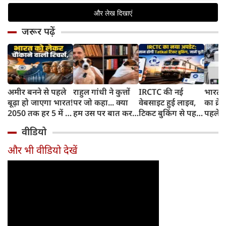
जरूर पढ़ें
अमीर बनने से पहले
राहुल गांधी ने कुत्तों
IRCTC की नई
भारत म
बूढ़ा हो जाएगा भारत!
पर जो कहा... क्या
वेबसाइट हुई लाइव,
का क्रे
2050 तक हर 5 में 1
हम उस पर बात कर
टिकट बुकिंग से पहले
पहले जा
भारतीय होगा 60
सकते हैं?
करना होगा ये जरूरी
वाहनों 
वीडियो
साल से ज्यादा उम्र का
काम, जानें पूरा
और इन
तरीका
और भी वीडियो देखें