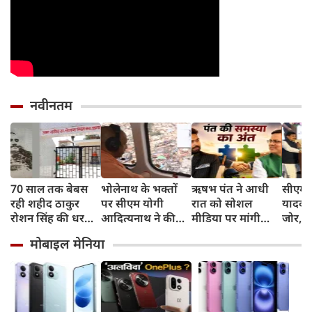
नवीनतम
70 साल तक बेबस
भोलेनाथ के भक्तों
ऋषभ पंत ने आधी
सीएम 
रही शहीद ठाकुर
पर सीएम योगी
रात को सोशल
यादव 
रोशन सिंह की धरती,
आदित्यनाथ ने की
मीडिया पर मांगी
जोर, क
फिर CM योगी ने
पुष्पवर्षा
हेल्‍प, सीएम पुष्‍कर
सुनिश्
मोबाइल मेनिया
मिटा दिया तीन
धामी ने बढ़ाया मदद
लिए प्र
पीढ़ियों का दर्द
का हाथ
सरकार