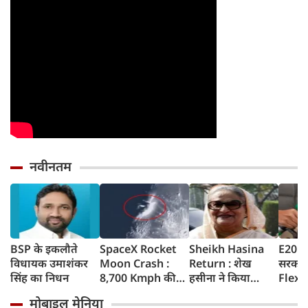
नवीनतम
BSP के इकलौते
SpaceX Rocket
Sheikh Hasina
E20 Pe
विधायक उमाशंकर
Moon Crash :
Return : शेख
सरकार 
सिंह का निधन
8,700 Kmph की
हसीना ने किया
Flex-F
रफ्तार से चांद से
ऐलान- दिसंबर में
लिए न
मोबाइल मेनिया
टकराया SpaceX
बांग्लादेश लौटूंगी,
सरकार 